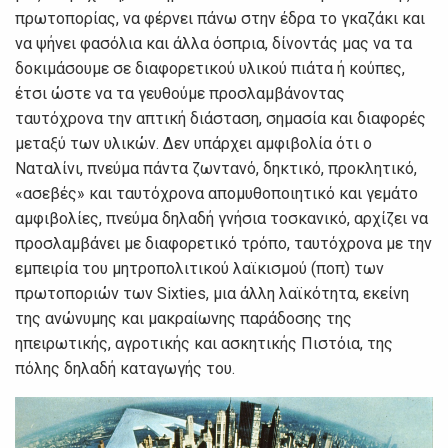
πρωτοπορίας, να φέρνει πάνω στην έδρα το γκαζάκι και
να ψήνει φασόλια και άλλα όσπρια, δίνοντάς μας να τα
δοκιμάσουμε σε διαφορετικού υλικού πιάτα ή κούπες,
έτσι ώστε να τα γευθούμε προσλαμβάνοντας
ταυτόχρονα την απτική διάσταση, σημασία και διαφορές
μεταξύ των υλικών. Δεν υπάρχει αμφιβολία ότι ο
Ναταλίνι, πνεύμα πάντα ζωντανό, δηκτικό, προκλητικό,
«ασεβές» και ταυτόχρονα απομυθοποιητικό και γεμάτο
αμφιβολίες, πνεύμα δηλαδή γνήσια τοσκανικό, αρχίζει να
προσλαμβάνει με διαφορετικό τρόπο, ταυτόχρονα με την
εμπειρία του μητροπολιτικού λαϊκισμού (ποπ) των
πρωτοποριών των Sixties, μια άλλη λαϊκότητα, εκείνη
της ανώνυμης και μακραίωνης παράδοσης της
ηπειρωτικής, αγροτικής και ασκητικής Πιστόια, της
πόλης δηλαδή καταγωγής του.