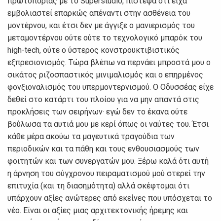
πρωτοπορίας με το Superstudio, πίστεψα ότι είχα
εμβολιαστεί επαρκώς απέναντι στην ασθένεια του
μοντέρνου, και έτσι δεν με άγγιξε ο μανιερισμός του
μεταμοντέρνου ούτε ούτε το τεχνολογικό μπαρόκ του
high-tech, ούτε ο ύστερος κονστρουκτιβιστικός
εξπρεσιονισμός. Τώρα βλέπω να περνάει μπροστά μου ο
σικάτος ριζοσπαστικός μινιμαλισμός και ο επηρμένος
φονξιοναλισμός του υπερμοντερνισμού. Ο Οδυσσέας είχε
δεθεί στο κατάρτι του πλοίου για να μην απαντά στις
προκλήσεις των σειρήνων· εγώ δεν το έκανα ούτε
βούλωσα τα αυτιά μου με κερί όπως οι ναύτες του. Έτσι
κάθε μέρα ακούω τα μαγευτικά τραγούδια των
περιοδικών και τα πάθη και τους ενθουσιασμούς των
φοιτητών και των συνεργατών μου. Ξέρω καλά ότι αυτή
η άρνηση του σύγχρονου πειραματισμού μού στερεί την
επιτυχία (και τη διασημότητα) αλλά σκέφτομαι ότι
υπάρχουν αξίες ανώτερες από εκείνες που υπόσχεται το
νέο. Είναι οι αξίες μιας αρχιτεκτονικής ήρεμης και