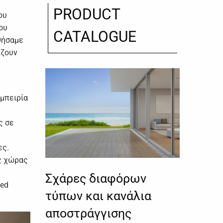
PRODUCT
ου
ου
CATALOGUE
θήσαμε
ίζουν
εμπειρία
ς σε
ες.
ς χώρας
Σχάρες διαφόρων
led
τύπων και κανάλια
αποστράγγισης