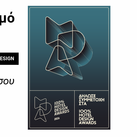
σμό
ESIGN
σου