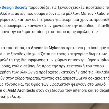
ο
Design Society
παρουσιάζει τις ξενοδοχειακές προτάσεις π
αλλά και αυτές που οραματίζονται το μέλλον. Με τον κλάδο τ
αφέροντος και των συζητήσεων για ακόμη μια χρονιά, προσπα
ο, προσφέρουν κοινωνικά, μνημονεύουν την παράδοση, διανθ
ο μόνο την εκθεματοποίηση του τόπου προς όφελος της
ικά του τόπου, το
Anemelia Mykonos
προτείνει μια boutique 
outique ξενοδοχείο χωρίζεται σε τρεις κατηγορίες δωματίων,
 Η μελέτη της διαμόρφωσης των χώρων επικεντρώθηκε κυρίω
ρους, ενώ ο σεβασμός προς την αρχιτεκτονική του τόπου
η χρήση των υλικών να προέρχεται κατεξοχήν από τις Κυκλάδ
ούν στον χώρο παραπέμποντας στα ασβεστωμένα σοκάκια τη
τους τόνους και τις υφές των υφασμάτων φέρνουν στο μυαλό
ι οι
A&M Architects
στον σχεδιασμό των interiors και το detai
νική μελέτη.