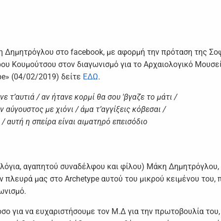
 Δημητρόγλου στο facebook, με αφορμή την πρόταση της Σο
ρου Κουμούτσου στον διαγωνισμό για το Αρχαιολογικό Μουσε
e» (04/02/2019) δείτε
ΕΔΩ
.
ε τ’αυτιά / αν ήτανε κορμί θα σου 'βγαζε το μάτι /
ν αύγουστος με χιόνι / άμα τ’αγγίξεις κόβεσαι /
 / αυτή η σπείρα είναι αιματηρό επεισόδιο
λόγια, αγαπητού συναδέλφου και φίλου) Μάκη Δημητρόγλου, 
πλευρά μας στο Archetype αυτού του μικρού κειμένου του, 
ωνισμό.
τόσο για να ευχαριστήσουμε τον Μ.Δ για την πρωτοβουλία του,