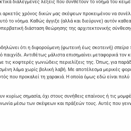
σεκτικά διαλεγμένες λέξεις που συνθέτουν το νόημα του κειμέ
σει αρκετός χρόνος δικών μας σκέψεων προκειμένου να συνέ
τό το νόημα. Καθώς άγγιξε (αλλά και διεύρυνε) αυτόν καθε
α υπερβατική διάσταση θεώρησης της αρχιτεκτονικής σύνθεση
οδηλώνει ότι η διφορούμενη (φωτεινή έως σκοτεινή)
σπείρα 
ό παιχνίδι. Αντιθέτως μάλιστα επισημαίνει μεταφορικά τον κ
ε τις κοφτερές γωνιώδεις περιελίξεις της. Όπως, για παράδ
νισμένη λάμα χωρίς βολική λαβή. Με αποτέλεσμα μερικές φορ
υτός που προκαλεί τη χαρακιά. Η οποία όμως εδώ είναι πολύ
υν κυρίως σημασία, όχι στους συνήθεις επαίνους ή τις μομφέ
ινωνία μέσω των σκέψεων και πράξεών τους. Αυτές που γενν