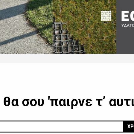
θα σου 'παιρνε τ’ αυτ
ΧΡ