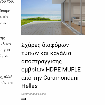
νου του.
λθουμε
αυτόν
ς εν
της
Σχάρες διαφόρων
ίνδυνο
ειγμα,
τύπων και κανάλια
ές να
αποστράγγισης
ομβρίων HDPE MUFLE
από την Caramondani
ς, αλλά
ούν και
Hellas
Caramondani Hellas