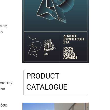
φίας
ίο
PRODUCT
για την
CATALOGUE
που
 όσο