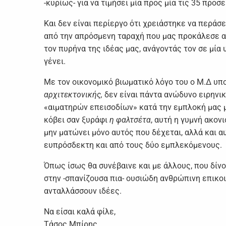
-κυρίως- για να τιμήσει μία προς μία τις 35 προ
Και δεν είναι περίεργο ότι χρειάστηκε να περά
από την απρόσμενη ταραχή που μας προκάλεσε αυ
τον πυρήνα της ιδέας μας, ανάγοντάς τον σε μί
γένει.
Με τον οικονομικό βιωματικό λόγο του ο Μ.Δ υπ
αρχιτεκτονικής,
δεν είναι πάντα ανώδυνο ειρηνικ
«αιματηρών επεισοδίων» κατά την εμπλοκή μας μ
κόβει σαν ξυράφι
η φαλτσέτα
, αυτή η γυμνή ακο
μην ματώνει μόνο αυτός που δέχεται, αλλά και α
ευπρόσδεκτη και από τους δύο εμπλεκόμενους.
Όπως ίσως θα συνέβαινε και με άλλους, που δίνο
στην -σπανίζουσα πια- ουσιώδη ανθρώπινη επικο
ανταλλάσσουν ιδέες.
Να είσαι καλά φίλε,
Τάσος Μπίρης