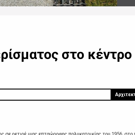
ερίσματος στο κέντρο
Αρχιτεκ
ς σε ρετιρέ μιας επταώροφης πολυκατοικίας του 1956, στο 