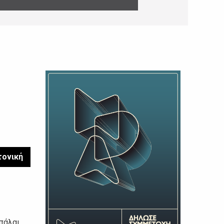
τονική
πάλαι