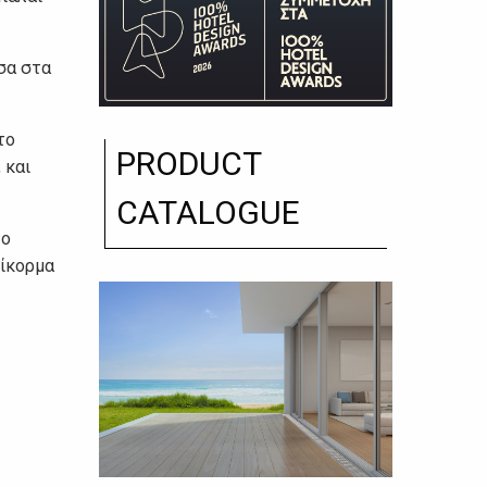
σα στα
το
PRODUCT
 και
CATALOGUE
το
ψίκορμα