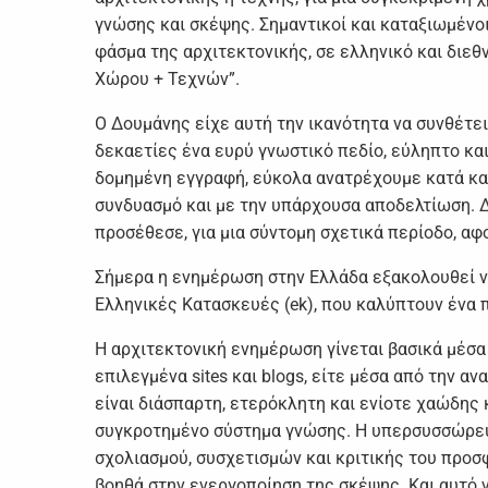
γνώσης και σκέψης. Σημαντικοί και καταξιωμένοι
φάσμα της αρχιτεκτονικής, σε ελληνικό και διεθ
Χώρου + Τεχνών”.
Ο Δουμάνης είχε αυτή την ικανότητα να συνθέτει
δεκαετίες ένα ευρύ γνωστικό πεδίο, εύληπτο και
δομημένη εγγραφή, εύκολα ανατρέχουμε κατά και
συνδυασμό και με την υπάρχουσα αποδελτίωση. Δ
προσέθεσε, για μια σύντομη σχετικά περίοδο, αφο
Σήμερα η ενημέρωση στην Ελλάδα εξακολουθεί να 
Ελληνικές Κατασκευές (ek), που καλύπτουν έν
Η αρχιτεκτονική ενημέρωση γίνεται βασικά μέσα 
επιλεγμένα sites και blogs, είτε μέσα από την α
είναι διάσπαρτη, ετερόκλητη και ενίοτε χαώδης 
συγκροτημένο σύστημα γνώσης. Η υπερσυσσώρευσ
σχολιασμού, συσχετισμών και κριτικής του προσ
βοηθά στην ενεργοποίηση της σκέψης. Και αυτό νο