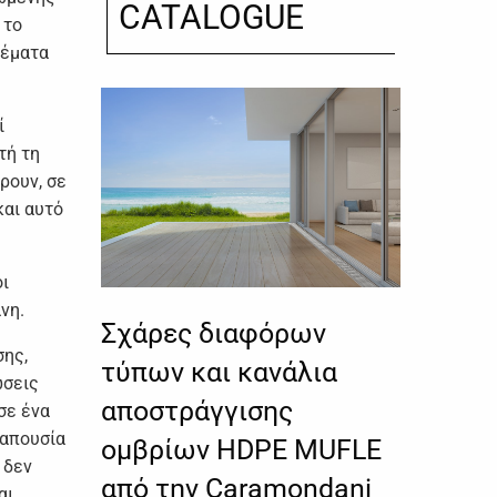
CATALOGUE
 το
Θέματα
ί
τή τη
ρουν, σε
και αυτό
oι
άνη.
Σχάρες διαφόρων
σης,
τύπων και κανάλια
ώσεις
αποστράγγισης
σε ένα
 απουσία
ομβρίων HDPE MUFLE
 δεν
από την Caramondani
αι