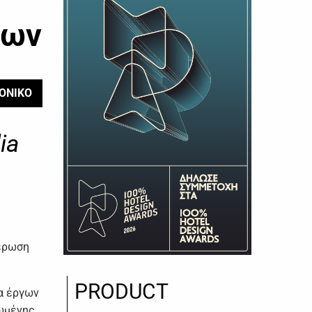
εων
ΟΝΙΚΟ
ia
μέρωση
PRODUCT
α έργων
ιωμένης