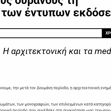
υς ουρανούς τη
ή των έντυπων εκδόσ
ΧΡ
 Η αρχιτεκτονική και τα med
νουμε, την μετά τον Δουμάνη περίοδο, η αρχιτεκτονική ενη
ρωμάτων, των μονογραφιών, των επιλεγμένων κατά κατηγορί
 χρονική περίοδο, που συνέβαλε στη συγκρότηση μιας τεκμηρ