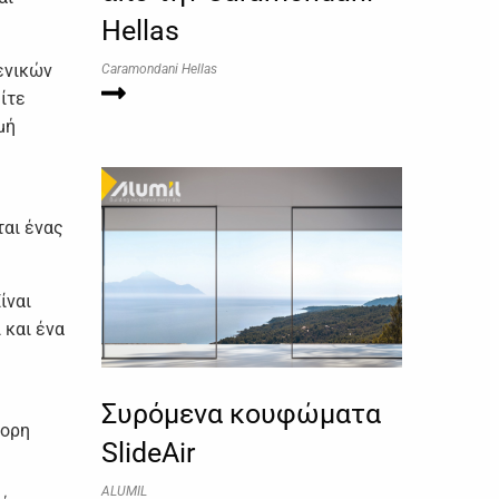
Hellas
γενικών
Caramondani Hellas
ίτε
μή
ται ένας
ίναι
 και ένα
Συρόμενα κουφώματα
γορη
SlideAir
ALUMIL