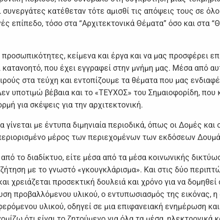
 συνεργάτες κατέθεταν τότε αμισθί τις απόψεις τους σε όλο
νές επίπεδο, τόσο στα “Αρχιτεκτονικά Θέματα” όσο και στα “
 προσωπικότητες, κείμενα και έργα και να μας προσφέρει επ
 κατανοητό, που έχει εγγραφεί στην μνήμη μας. Μέσα από αυ
ρούς στα τεύχη και εντοπίζουμε τα θέματα που μας ενδιαφέ
εν υποτιμώ βέβαια και το «ΤΕΥΧΟΣ» του Σημαιοφορίδη, που 
ρμή για σκέψεις για την αρχιτεκτονική.
γίνεται με έντυπα διμηνιαία περιοδικά, όπως οι Δομές και 
α περιορισμένο μέρος των περιεχομένων των εκδόσεων Δουμ
από το διαδίκτυο, είτε μέσα από τα μέσα κοινωνικής δικτύω
ναζήτηση με το γνωστό «γκουγκλάρισμα». Και στις δύο περιπτ
και χρειάζεται προσεκτική δουλειά και χρόνο για να δομηθεί 
η προβαλλόμενου υλικού, ο εντυπωσιασμός της εικόνας, η
φερόμενου υλικού, οδηγεί σε μια επιφανειακή ενημέρωση και
μίζω ότι είναι το ζητούμενο για όλα τα μέσα, ηλεκτρονικά κ