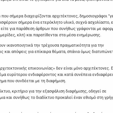
gs που σήμερα διαχειρίζονται αρχιτέκτονες, δημοσιογράφοι “
οσφέρουν σήμερα ένα ετερόκλητο υλικό, συχνά ασχολίαστο, ε
, είτε για παράθεση άρθρων που συνήθως γράφονται με αφορ
μερίδες, κλπ) και παρατίθενται στα μέσα ενημέρωσης.
υν ικανοποιητικά την τρέχουσα πραγματικότητα για την
ις και απόψεις για επίκαιρα θέματα, σπάνια όμως διατυπώνε
χιτεκτονικής επικοινωνίας» δεν είναι μόνο αρχιτέκτονες. Ε
θέμα ευρύτερου ενδιαφέροντος και κατά συνέπεια ενδιαφέρει
ημα που συνδέεται με τη διαφήμιση.
κτυο, κριτήριο για την εξασφάλιση διαφήμισης, οδηγεί σε
μια και συνήθως το διαδίκτυο προκαλεί έναν εθισμό στη γρή