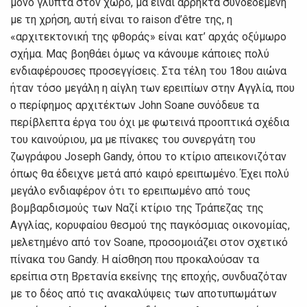
μόνο γλυπτά στον χώρο, μα είναι άρρηκτα συνδεδεμένη
με τη χρήση, αυτή είναι το raison d’être της, η
«αρχιτεκτονική της φθοράς» είναι κατ’ αρχάς οξύμωρο
σχήμα. Μας βοηθάει όμως να κάνουμε κάποιες πολύ
ενδιαφέρουσες προσεγγίσεις. Στα τέλη του 18ου αιώνα
ήταν τόσο μεγάλη η αίγλη των ερειπίων στην Αγγλία, που
ο περίφημος αρχιτέκτων John Soane συνόδευε τα
περίβλεπτα έργα του όχι με φωτεινά προοπτικά σχέδια
του καινούριου, μα με πίνακες του συνεργάτη του
ζωγράφου Joseph Gandy, όπου το κτίριο απεικονιζόταν
όπως θα έδειχνε μετά από καιρό ερειπωμένο. Έχει πολύ
μεγάλο ενδιαφέρον ότι το ερειπωμένο από τους
βομβαρδισμούς των Ναζί κτίριο της Τράπεζας της
Αγγλίας, κορυφαίου θεσμού της παγκόσμιας οικονομίας,
μελετημένο από τον Soane, προσομοιάζει στον σχετικό
πίνακα του Gandy. Η αίσθηση που προκαλούσαν τα
ερείπια στη Βρετανία εκείνης της εποχής, συνδυαζόταν
με το δέος από τις ανακαλύψεις των αποτυπωμάτων