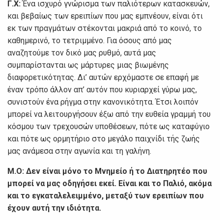
Γ.Χ:
Ένα ισχυρό γνώρισμα των παλιότερων κατασκευών,
και βεβαίως των ερειπίων που μας εμπνέουν, είναι ότι
εκ των πραγμάτων στέκονται μακριά από το κοινό, το
καθημερινό, το τετριμμένο. Για όσους από μας
αναζητούμε τον δικό μας ρυθμό, αυτά μας
συμπαρίστανται ως μάρτυρες μιας βιωμένης
διαφορετικότητας. Δι’ αυτών ερχόμαστε σε επαφή με
έναν τρόπο άλλον απ’ αυτόν που κυριαρχεί γύρω μας,
συνιστούν ένα ρήγμα στην κανονικότητα. Έτσι λοιπόν
μπορεί να λειτουργήσουν έξω από την ευθεία γραμμή του
κόσμου των τρεχουσών υποθέσεων, πότε ως καταφύγιο
και πότε ως ορμητήριο στο μεγάλο παιχνίδι τής ζωής
μας ανάμεσα στην αγωνία και τη γαλήνη.
Μ.Ο: Δεν είναι μόνο το Μνημείο ή το Διατηρητέο που
μπορεί να μας οδηγήσει εκεί. Είναι και το Παλιό, ακόμα
και το εγκαταλελειμμένο, μεταξύ των ερειπίων που
έχουν αυτή την ιδιότητα.