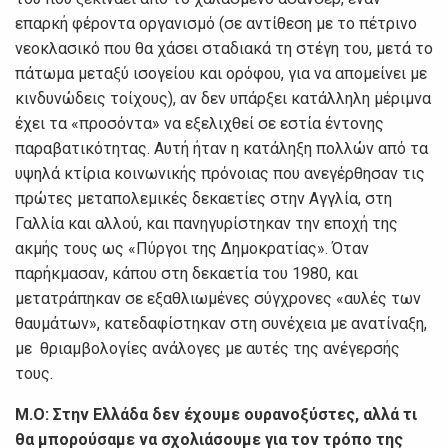
επαρκή φέροντα οργανισμό (σε αντίθεση με το πέτρινο
νεοκλασικό που θα χάσει σταδιακά τη στέγη του, μετά το
πάτωμα μεταξύ ισογείου και ορόφου, για να απομείνει με
κινδυνώδεις τοίχους), αν δεν υπάρξει κατάλληλη μέριμνα
έχει τα «προσόντα» να εξελιχθεί σε εστία έντονης
παραβατικότητας. Αυτή ήταν η κατάληξη πολλών από τα
υψηλά κτίρια κοινωνικής πρόνοιας που ανεγέρθησαν τις
πρώτες μεταπολεμικές δεκαετίες στην Αγγλία, στη
Γαλλία και αλλού, και πανηγυρίστηκαν την εποχή της
ακμής τους ως «Πύργοι της Δημοκρατίας». Όταν
παρήκμασαν, κάπου στη δεκαετία του 1980, και
μετατράπηκαν σε εξαθλιωμένες σύγχρονες «αυλές των
θαυμάτων», κατεδαφίστηκαν στη συνέχεια με ανατίναξη,
με θριαμβολογίες ανάλογες με αυτές της ανέγερσής
τους.
Μ.Ο:
Στην Ελλάδα δεν έχουμε ουρανοξύστες, αλλά τι
θα μπορούσαμε να σχολιάσουμε για τον τρόπο της