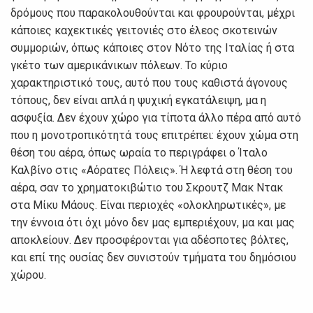
δρόμους που παρακολουθούνται και φρουρούνται, μέχρι
κάποιες καχεκτικές γειτονιές στο έλεος σκοτεινών
συμμοριών, όπως κάποιες στον Νότο της Ιταλίας ή στα
γκέτο των αμερικάνικων πόλεων. Το κύριο
χαρακτηριστικό τους, αυτό που τους καθιστά άγονους
τόπους, δεν είναι απλά η ψυχική εγκατάλειψη, μα η
ασφυξία. Δεν έχουν χώρο για τίποτα άλλο πέρα από αυτό
που η μονοτροπικότητά τους επιτρέπει: έχουν χώμα στη
θέση του αέρα, όπως ωραία το περιγράφει ο Ίταλο
Καλβίνο στις «Αόρατες Πόλεις». Ή λεφτά στη θέση του
αέρα, σαν το χρηματοκιβώτιο του Σκρουτζ Μακ Ντακ
στα Μίκυ Μάους. Είναι περιοχές «ολοκληρωτικές», με
την έννοια ότι όχι μόνο δεν μας εμπεριέχουν, μα και μας
αποκλείουν. Δεν προσφέρονται για αδέσποτες βόλτες,
και επί της ουσίας δεν συνιστούν τμήματα του δημόσιου
χώρου.