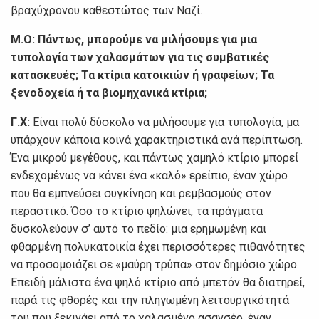
βραχύχρονου καθεστώτος των Ναζί.
Μ.Ο:
Πάντως, μπορούμε να μιλήσουμε για μια
τυπολογία των χαλασμάτων για τις συμβατικές
κατασκευές; Τα κτίρια κατοικιών ή γραφείων; Τα
ξενοδοχεία ή τα βιομηχανικά κτίρια;
Γ.Χ:
Είναι πολύ δύσκολο να μιλήσουμε για τυπολογία, μα
υπάρχουν κάποια κοινά χαρακτηριστικά ανά περίπτωση.
Ένα μικρού μεγέθους, και πάντως χαμηλό κτίριο μπορεί
ενδεχομένως να κάνει ένα «καλό» ερείπιο, έναν χώρο
που θα εμπνεύσει συγκίνηση και ρεμβασμούς στον
περαστικό. Όσο το κτίριο ψηλώνει, τα πράγματα
δυσκολεύουν σ’ αυτό το πεδίο: μια ερημωμένη και
φθαρμένη πολυκατοικία έχει περισσότερες πιθανότητες
να προσομοιάζει σε «μαύρη τρύπα» στον δημόσιο χώρο.
Επειδή μάλιστα ένα ψηλό κτίριο από μπετόν θα διατηρεί,
παρά τις φθορές και την πληγωμένη λειτουργικότητά
του που ξεκινάει από το χαλασμένο ασανσέρ, έναν