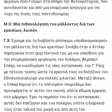
αρχαίων πολιτισμών στα εδάφη της Αυτοκρατορίας, που
συνοδευόταν και από μια υπαρξιακή ανησυχία για την
τύχη της δικής τους παντοδυναμίας.
Μ.Ο:
Μια πιθανολόγηση του μέλλοντος διά των
ερειπίων, λοιπόν.
Γ.Χ:
Έχουμε και τη διαβόητη απόπειρα «πειθαναγκασμού»
του μέλλοντος δια των ερειπίων. Συνέβη όταν ο Χίτλερ
παρήγγειλε στον αρχιτέκτονά του, μα και υπεύθυνο για
την επιχειρησιακή οργάνωση του πολέμου, Άλμπερτ
Σπέερ, να οικοδομήσει τις νέες κατασκευές του Γ’ Ράιχ
με τέτοιον τρόπο, ώστε τα ερείπιά τους να δοξάζουν τον
Εθνικοσοσιαλισμό για πολλές χιλιετίες. Μεταξύ άλλων,
ο Σπέερ έκρινε ότι το οπλισμένο σκυρόδεμα δεν
προσφέρεται γι’ αυτόν τον σκοπό, οπότε έδωσε έμφαση
στο μάρμαρο. Έχει τη σημασία του ότι οι κατασκευές
αυτές δεν επέζησαν καν του πολέμου, οπότε η διάρκειά
τους ήταν τελικά πιο μικρή και από αυτή του