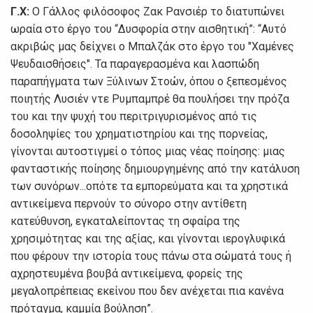
Γ.Χ:
Ο Γάλλος φιλόσοφος Ζακ Ρανσιέρ το διατυπώνει
ωραία στο έργο του “Δυσφορία στην αισθητική”: “Αυτό
ακριβώς μας δείχνει ο Μπαλζάκ στο έργο του "Χαμένες
Ψευδαισθήσεις". Τα παραγερασμένα και λασπώδη
παραπήγματα των Ξύλινων Στοών, όπου ο ξεπεσμένος
ποιητής Λυσιέν ντε Ρυμπαμπρέ θα πουλήσει την πρόζα
του και την ψυχή του περιτριγυρισμένος από τις
δοσοληψίες του χρηματιστηρίου και της πορνείας,
γίνονται αυτοστιγμεί ο τόπος μιας νέας ποίησης: μιας
φανταστικής ποίησης δημιουργημένης από την κατάλυση
των συνόρων...οπότε τα εμπορεύματα και τα χρηστικά
αντικείμενα περνούν το σύνορο στην αντίθετη
κατεύθυνση, εγκαταλείποντας τη σφαίρα της
χρησιμότητας και της αξίας, και γίνονται ιερογλυφικά
που φέρουν την ιστορία τους πάνω στα σώματά τους ή
αχρηστευμένα βουβά αντικείμενα, φορείς της
μεγαλοπρέπειας εκείνου που δεν ανέχεται πια κανένα
πρόταγμα, καμμία βούληση”.