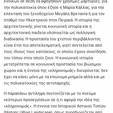
ενοίκων σε θέση να αφηγηθούν χρήσιμες μαρτυρίες, για
την πολυκατοικία όπου έζησε η Μαρία Κάλλας, για την
επέκταση του ξενοδοχείου Μεγάλη Βρετανία ή για τον
σταθμό του Ηλεκτρικού στον Πειραιά. Η ιστορία της
αρχιτεκτονικής γίνεται κοινωνική ιστορία και η
αρχιτεκτονική παιδεία υλοποιείται ως συλλογική
διαδικασία. Η προστασία του χτιστού περιβάλλοντος
είναι έτσι πιο αποτελεσματική, γιατί συντελείται από
τους ίδιους τους κατοίκους, οι οποίοι έχουν συνείδηση
του τόπου στον οποίο ζουν. Η κοινωνική ιστορία
μετατρέπεται σε κοινωνική προστασία του βιώσιμου
χώρου και η έννοια της «κληρονομιάς» διευρύνεται: δεν
έχει να κάνει μόνο με τα επώνυμα μνημεία αλλά και με
τις πολυκατοικίες της αντιπαροχής.
Η παραπάνω αντίληψη συντονίζεται με το πνεύμα
νεότερων προσεγγίσεων σε ό,τι αφορά την ιδέα της
«κληρονομιάς». Η έννοια του Ιστορικού Αστικού Τοπίου
(Historic Urban Landscape), όπως προσδιορίζεται από