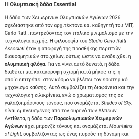
Η Ολυμπιακή δάδα
Essential
Η δάδα των Χειμερινών Ολυμπιακών Αγώνων 2026
σχεδιάστηκε από τον αρχιτέκτονα και καθηγητή του MIT,
Carlo Ratti, παντρεύοντας τον ιταλικό μινιμαλισμό με την
τεχνολογία αιχμής. Η φιλοσοφία του
Studio Carlo Ratti
Associati
ήταν η αποφυγή της προσθήκης περιττών
διακοσμητικών στοιχείων, ούτως ώστε να αναδειχθεί η
ολυμπιακή φλόγα
. Για να γίνει αυτό δυνατό, η δάδα
διαθέτει μια κατακόρυφη σχισμή κατά μήκος της, η
οποία επιτρέπει στον κόσμο να βλέπει τον εσωτερικό
μηχανισμό καύσης. Αυτό συμβολίζει τη διαφάνεια και την
τεχνολογική ειλικρίνεια, ενώ ο χρωματισμός της σε
γαλαζοπράσινους τόνους, που ονομάζεται
Shades of Sky
,
είναι εμπνευσμένος από τον ουρανό των Άλπεων.
Αντίθετα, η δάδα των
Παραολυμπιακών Χειμερινών
Αγώνων
έχει μπρονζέ τόνους και ονομάζεται
Mountains
of Light
, συμβολίζοντας ως ένας πυρσός τη δύναμη και