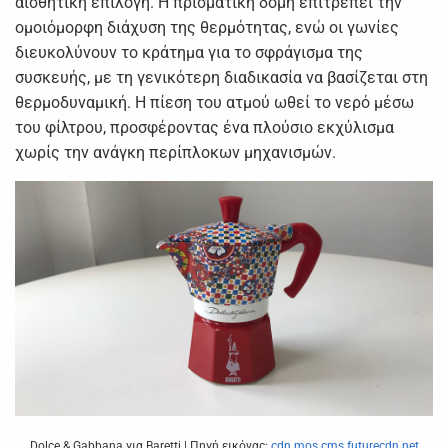
αισθητική επιλογή. Η πρισματική δομή επιτρέπει την
ομοιόμορφη διάχυση της θερμότητας, ενώ οι γωνίες
διευκολύνουν το κράτημα για το σφράγισμα της
συσκευής, με τη γενικότερη διαδικασία να βασίζεται στη
θερμοδυναμική. Η πίεση του ατμού ωθεί το νερό μέσω
του φίλτρου, προσφέροντας ένα πλούσιο εκχύλισμα
χωρίς την ανάγκη περίπλοκων μηχανισμών.
Dolce & Gabbana για Baretti | Πηγή εικόνας:
cdn.mos.cms.futurecdn.net