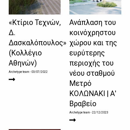
«Κτίριο Τεχνών,
Ανάπλαση του
Δ.
κοινόχρηστου
Δασκαλόπουλος»
χώρου και της
(Κολλέγιο
ευρύτερης
Αθηνών)
περιοχής του
νέου σταθμού
Archetype team
- 03/07/2022
Μετρό
ΚΟΛΩΝΑΚΙ | Α'
Βραβείο
Archetype team
- 22/12/2023