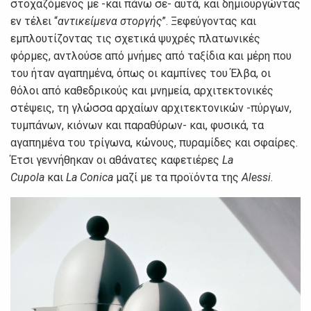
στοχαζόμενος με -και πάνω σε- αυτά, και δημιουργώντας
εν τέλει “
αντικείμενα στοργής
”. Ξεφεύγοντας και
εμπλουτίζοντας τις σχετικά ψυχρές πλατωνικές
φόρμες, αντλούσε από μνήμες από ταξίδια και μέρη που
του ήταν αγαπημένα, όπως οι καμπίνες του Έλβα, οι
θόλοι από καθεδρικούς και μνημεία, αρχιτεκτονικές
στέψεις, τη γλώσσα αρχαίων αρχιτεκτονικών -πύργων,
τυμπάνων, κιόνων και παραθύρων- και, φυσικά, τα
αγαπημένα του τρίγωνα, κώνους, πυραμίδες και σφαίρες.
Έτσι γεννήθηκαν οι αθάνατες καφετιέρες
La
Cupola
και
La Conica
μαζί με τα προϊόντα της
Alessi
.