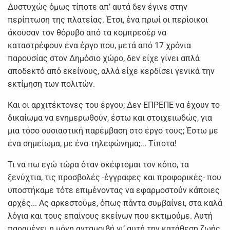
Δυστυχώς όμως τίποτε απ’ αυτά δεν έγινε στην
περίπτωση της πλατείας. Έτσι, ένα πρωί οι περίοικοι
άκουσαν τον θόρυβο από τα κομπρεσέρ να
καταστρέφουν ένα έργο που, μετά από 17 χρόνια
παρουσίας στον Δημόσιο χώρο, δεν είχε γίνει απλά
αποδεκτό από εκείνους, αλλά είχε κερδίσει γενικά την
εκτίμηση των πολιτών.
Και οι αρχιτέκτονες του έργου; Δεν ΕΠΡΕΠΕ να έχουν το
δικαίωμα να ενημερωθούν, έστω και στοιχειωδώς, για
μια τόσο ουσιαστική παρέμβαση στο έργο τους; Έστω με
ένα σημείωμα, με ένα τηλεφώνημα;... Τίποτα!
Τι να πω εγώ τώρα όταν σκέφτομαι τον κόπο, τα
ξενύχτια, τις προσβολές -έγγραφες και προφορικές- που
υποστήκαμε τότε επιμένοντας να εφαρμοστούν κάποιες
αρχές... Ας αρκεστούμε, όπως πάντα συμβαίνει, στα καλά
λόγια και τους επαίνους εκείνων που εκτιμούμε. Αυτή
παραμένει η μόνη ανταμοιβή γι’ αυτή την κατάθεση ζωής,