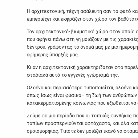
Η αρχιτεκτονική, τέχνη ασάλευτη σαν το φυτό και 
εμπεριέχει και εκφράζει στον χώρο τον βαθύτατ
Τον αρχιτεκτονικό-βιωματικό χώρο στον οποίο ο ά
που αφήνει πάνω στη γη μοιάζουν με τις χαρακι
δέντρου, γράφοντας το όνομά μας με μια ημερομην
εφήμερης ύπαρξής μας.
Κι αν η αρχιτεκτονική χαρακτηριζόταν στο παρελ
σταδιακά αυτό το εγγενές γνώρισμά της.
Ολοένα και περισσότερο τυποποιείται, ολοένα 
όπως ίσως είναι φυσικό– τη ζωή των ανθρώπων π
κατακερματισμένης κοινωνίας που εξωθείται να 
Ζούμε σε μια περίοδο που οι τοπικές συνθήκες 
τοπίων προσπερνιούνται αστόχαστα, και όλα κα
ομοιομορφίας. Τίποτε δεν μοιάζει ικανό να σταμ