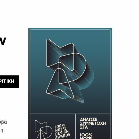
ν
ΡΙΤΙΚΗ
ύβα
νη