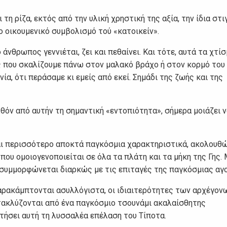
τη ρίζα, εκτός από την υλική χρηστική της αξία, την ίδια στι
ο οικουμενικό συμβολισμό τού «κατοικείν».
νθρωπος γεννιέται, ζει και πεθαίνει. Και τότε, αυτά τα χτί
ές που σκαλίζουμε πάνω στον μαλακό βράχο ή στον κορμό του
ία, ότι περάσαμε κι εμείς από εκεί. Σημάδι της ζωής και της
θόν από αυτήν τη σημαντική «εντοπιότητα», σήμερα μοιάζει ν
και περισσότερο αποκτά παγκόσμια χαρακτηριστικά, ακολουθ
ου ομοιογενοποιείται σε όλα τα πλάτη και τα μήκη της Γης. 
συμμορφώνεται διαρκώς με τις επιταγές της παγκόσμιας αγ
παρακάμπτονται ασυλλόγιστα, οι ιδιαιτερότητες των αρχέγον
τακλύζονται από ένα παγκόσμιο τσουνάμι ακαλαίσθητης
ατήσει αυτή τη λυσσαλέα επέλαση του Τίποτα.