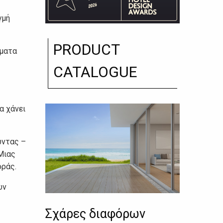
γμή
PRODUCT
σματα
CATALOGUE
α χάνει
ώντας –
Μιας
οράς.
ων
Σχάρες διαφόρων