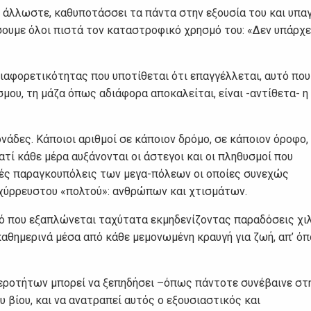
, άλλωστε, καθυποτάσσει τα πάντα στην εξουσία του και υπα
υμε όλοι πιστά τον καταστροφικό χρησμό του: «Δεν υπάρχε
διαφορετικότητας που υποτίθεται ότι επαγγέλλεται, αυτό που
μου, τη μάζα όπως αδιάφορα αποκαλείται, είναι -αντίθετα- η
άδες. Κάποιοι αριθμοί σε κάποιον δρόμο, σε κάποιον όροφο,
τί κάθε μέρα αυξάνονται οι άστεγοι και οι πληθυσμοί που
κές παραγκουπόλεις των μεγα-πόλεων οι οποίες συνεχώς
χύρρευστου «πολτού»: ανθρώπων και χτισμάτων.
ό που εξαπλώνεται ταχύτατα εκμηδενίζοντας παραδόσεις χιλ
καθημερινά μέσα από κάθε μεμονωμένη κραυγή για ζωή, απ’ όπ
εροτήτων μπορεί να ξεπηδήσει –όπως πάντοτε συνέβαινε στ
 βίου, και να ανατραπεί αυτός ο εξουσιαστικός και