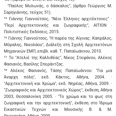
"Παύλος Μυλωνάς, ο δάσκαλος", (άρθρο Γεώργιος Μ.
Σαρηγιάννης, τεύχος 51).
¹⁵ Γιάννης Γιαννούτσος, "Νέοι Έλληνες αρχιτέκτονες" ∙
"Περί Αρχιτεκτονικής και ζωγραφικής", ΑΙΤΙΟΝ ∙
Πολιτιστικές Εκδόσεις, 2015.
¹⁶ Γιάννης Γιαννούτσος, "Η παρέα της Αίγινας. Καπράλος,
Μόραλης, Νικολάου", Διάλεξη στη Σχολή Αρχιτεκτόνων
Μηχανικών ΕΜΠ, επιβλ. καθ. Τ. Παπαϊωάννου, 2010.
¹⁷ Το "Ατελιέ της Καλλιθέας", Νίκος Στεφάνου, Αλέκος
Φασιανός, Βασίλης Σπεράντζας.
¹⁸ Αλέκος Φασιανός, Τάσης Παπαϊωάννου: "Για μια
Άναρχη πόλη", εκδ. Κάκτος, Αθήνα, 2004. ·
"Αρχιτεκτονική και Χρώμα", εκδ. Νηρέας, Αθήνα, 2009. ·
"Ζωγραφικός και Αρχιτεκτονικός Χώρος", έκθεση, Αθήνα
2003, Θεσσαλονίκη 2005. · "Το χρώμα και το φως στη
ζωγραφική και την αρχιτεκτονική", έκθεση στο Ίδρυμα
Εικαστικών Τεχνών και Μουσικής Β. & Μ.
Θεοχαράκη, Αθήνα, 2009.