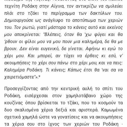
τεχνίτη Ροδάκη στην Αίγινα, τον αντικρίζω να σμιλεύει
πλάι στο τζάκι το περίγραμμα των δακτύλων του.
Δημιουργούσε ως ανάγλυφο το αποτύπωμα των χεριών
του. Τον ρωτώ, γιατί μάστορα το κάνεις αυτό και εκείνος
μου αποκρίνεται: "Βλέπεις, όταν θα 'χω φύγει και θα
‘ρθουν οι φίλοι μου να μου πουν μια καλημέρα, δε θα με
βρουν. Δεν είναι ευγενικό, δε γίνεται. Αφήνω κι εγώ το
χέρι μου. Και μπορεί, αν τύχει να έρθεις κι εσύ, ν'
ακουμπήσεις το χέρι σου πάνω στο χέρι μου, και να πεις:
Καλημέρα Ροδάκη. Τι κάνεις; Κάπως έτσι θα 'ναι σα να
χαιρετιόμαστε"»
.⁹
Προσεγγίζοντας από την κεντρική αυλή το σπίτι του
Ροδάκη, εισέρχεσαι στον χαμηλοτάβανο χώρο της
κουζίνας όπου βρίσκεται το τζάκι, που το κοσμούν τα
δυο σκαλισμένα χέρια δεξιά και αριστερά. Καμωμένα
σχετικά χαμηλά ώστε να γονατίσεις και να ακουμπήσεις
τα χέρια σου στο ίχνος των χεριών του Ροδάκη ∙