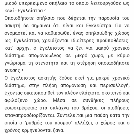
μικρό υπερκείμενο σπήλαιο το οποίο λειτουργούσε ως
κελί - Εγκλείστρα.⁷
Οποιοδήποτε σπήλαιο που δέχεται την παρουσία του
ασκητή δε σημαίνει ότι είναι και Εγκλείστρα. Για να
ονομαστεί και να καθιερωθεί ένας σπηλαιώδης χώρος
ως Εγκλείστρα, χρειάζονται ιδιαίτερες προϋποθέσεις:
κατ’ αρχήν, ο έγκλειστος να ζει για μακρύ χρονικό
διάστημα απομονωμένος σε μικρό χώρο, με κύριο
γνώρισμα τη στενότητα και τη στέρηση οποιασδήποτε
άνεσης.⁸
Ο έγκλειστος ασκητής ζούσε εκεί για μακρύ χρονικό
διάστημα, στην πλήρη απομόνωση και περισυλλογή,
έχοντας οικειοποιηθεί τον πλέον ελάχιστο, σκοτεινό και
αφιλόξενο χώρο. Μέσα σε συνθήκες πλήρους
εσωστρέφειας στα σπλάχνα του βράχου, οι αισθήσεις
επαναπροσδιορίζονται. Συντελείται μια παύση κατά την
οποία ο "ρυθμός του κόσμου" αλλάζει, ο χώρος και ο
χρόνος ερμηνεύονται ξανά.