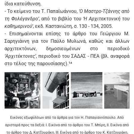
ίδια κατεύθυνση.
·
Το κείμενο του Τ. Παπαϊωάννου,
‘Ο Μαστρο-Τζάννης από
τη Φολέγανδρο’
, από το βιβλίο του
‘Η Αρχιτεκτονική του
καθημερινού’
, εκδ. Καστανιώτη, σ. 130 - 134, 2005.
·
Επισημαίνονται επίσης το άρθρο του Γεώργιου Μ.
Σαρηγιάννη για τον Παύλο Μυλωνά, καθώς και άλλων
αρχιτεκτόνων, δημοσιευμένων στο περιοδικό
‘Αρχιτέκτονες’
, περιοδικό του ΣΑΔΑΣ - ΠΕΑ (βλ. αναφορά
στο τέλος της παρουσίασης).¹⁴
Εικόνες εξωφύλλων από τα άρθρα για τον Η. Παπαγιαννόπουλο. Από
αριστερά προς τα δεξιά: Ι. Εικόνα από το άρθρο του Τ. Μπίρη, ΙΙ. Εικόνα από
το άρθρο του Δ. Κατζουράκη, ΙΙΙ. Εικόνα από το άρθρο του Κ. Κατζουράκη,