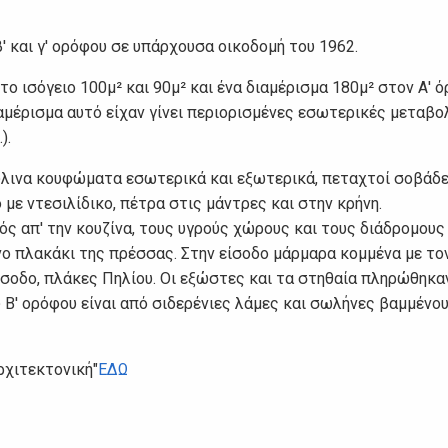
' και γ' ορόφου σε υπάρχουσα οικοδομή του 1962.
ο ισόγειο 100μ² και 90μ² και ένα διαμέρισμα 180μ² στον Α' ό
διαμέρισμα αυτό είχαν γίνει περιορισμένες εσωτερικές μεταβο
).
ύλινα κουφώματα εσωτερικά και εξωτερικά, πεταχτοί σοβάδ
με ντεσιλίδικο, πέτρα στις μάντρες και στην κρήνη.
ός απ' την κουζίνα, τους υγρούς χώρους και τους διάδρομους
ινο πλακάκι της πρέσσας. Στην είσοδο μάρμαρα κομμένα με το
είσοδο, πλάκες Πηλίου. Οι εξώστες και τα στηθαία πληρώθηκα
 Β' ορόφου είναι από σιδερένιες λάμες και σωλήνες βαμμένου
ρχιτεκτονική"
ΕΔΩ