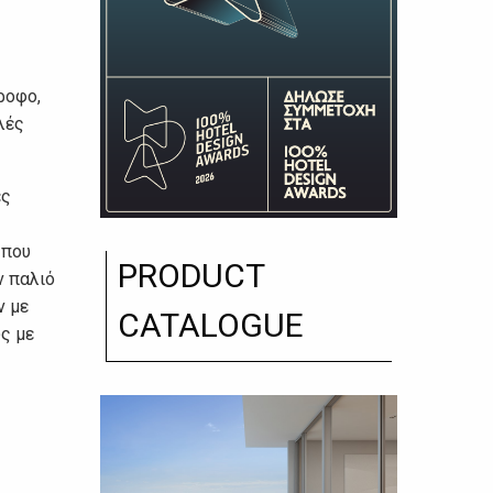
ροφο,
λές
ες
 που
PRODUCT
ν παλιό
ν με
CATALOGUE
ς με