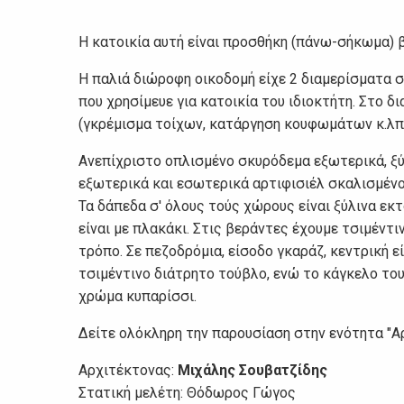
Η κατοικία αυτή είναι προσθήκη (πάνω-σήκωμα) β
Η παλιά διώροφη οικοδομή είχε 2 διαμερίσματα στ
που χρησίμευε για κατοικία του ιδιοκτήτη. Στο 
(γκρέμισμα τοίχων, κατάργηση κουφωμάτων κ.λπ.
Ανεπίχριστο οπλισμένο σκυρόδεμα εξωτερικά, ξ
εξωτερικά και εσωτερικά αρτιφισιέλ σκαλισμένο 
Τα δάπεδα σ' όλους τούς χώρους είναι ξύλινα εκτ
είναι με πλακάκι. Στις βεράντες έχουμε τσιμέντ
τρόπο. Σε πεζοδρόμια, είσοδο γκαράζ, κεντρική 
τσιμέντινο διάτρητο τούβλο, ενώ το κάγκελο του
χρώμα κυπαρίσσι.
Δείτε ολόκληρη την παρουσίαση στην ενότητα "Α
Αρχιτέκτονας:
Μιχάλης Σουβατζίδης
Στατική μελέτη: Θόδωρος Γώγος