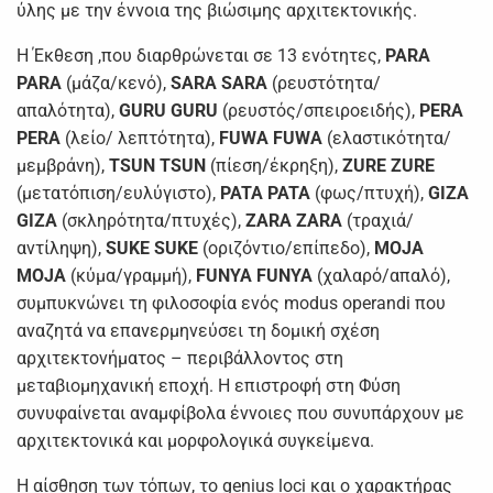
ύλης με την έννοια της βιώσιμης αρχιτεκτονικής.
Η Έκθεση ,που διαρθρώνεται σε 13 ενότητες,
PARA
PARA
(μάζα/κενό),
SARA
SARA
(ρευστότητα/
απαλότητα),
GURU
GURU
(ρευστός/σπειροειδής),
PERA
PERA
(λείο/ λεπτότητα),
FUWA
FUWA
(ελαστικότητα/
μεμβράνη),
TSUN
TSUN
(πίεση/έκρηξη),
ZURE
ZURE
(μετατόπιση/ευλύγιστο),
PATA
PATA
(φως/πτυχή),
GIZA
GIZA
(σκληρότητα/πτυχές),
ZARA
ZARA
(τραχιά/
αντίληψη),
SUKE
SUKE
(οριζόντιο/επίπεδο),
MOJA
MOJA
(κύμα/γραμμή),
FUNYA
FUNYA
(χαλαρό/απαλό),
συμπυκνώνει τη φιλοσοφία ενός modus operandi που
αναζητά να επανερμηνεύσει τη δομική σχέση
αρχιτεκτονήματος – περιβάλλοντος στη
μεταβιομηχανική εποχή. Η επιστροφή στη Φύση
συνυφαίνεται αναμφίβολα έννοιες που συνυπάρχουν με
αρχιτεκτονικά και μορφολογικά συγκείμενα.
Η αίσθηση των τόπων, το genius loci και ο χαρακτήρας