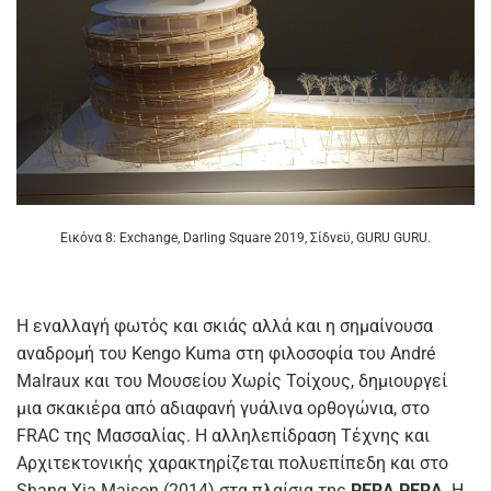
Εικόνα 8: Exchange, Darling Square 2019, Σίδνεϋ, GURU GURU.
Η εναλλαγή φωτός και σκιάς αλλά και η σημαίνουσα
αναδρομή του Kengo Kuma στη φιλοσοφία του André
Malraux και του Μουσείου Χωρίς Τοίχους, δημιουργεί
μια σκακιέρα από αδιαφανή γυάλινα ορθογώνια, στο
FRAC της Μασσαλίας. Η αλληλεπίδραση Τέχνης και
Αρχιτεκτονικής χαρακτηρίζεται πολυεπίπεδη και στο
Shang Xia Maison (2014) στα πλαίσια της
PERA
PERA
. Η