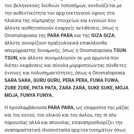
του βεληνεκούς διεθνών τοποσήμων, συνδυάζεται με
την αυθεντικότητα του αρχιτεκτονικού ύφους στα
πλαίσια της σύμπραξης στοιχείων και εννοιών που
άλλοτε αισθητοποιούν εναργείς αντιθέσεις, όπως η
Onomatopoieia της
PARA PARA
και της
GIZA GIZA
,
άλλοτε συνορίζουν πραξεολογικά επακόλουθα
απερίφραστης δυναμικής, όπως η Onomatopoieia
TSUN
TSUN,
και άλλοτε συνομολογούν σε μια αρμονία που
διέπει εκφάνσεις και σύνολα μορφοποιώντας σύνθετες
έννοιες και πολυσημαντότητες, όπως η Onomatopoieia
SARA SARA, GURU GURU, PERA PERA, FUWA FUWA,
ZURE ZURE, PATA PATA, ZARA ZARA, SUKE SUKE, MOJA
MOJA, FUNYA FUNYA.
Η προσλαμβάνουσα
PARA
PARA,
ως ισορροπία της μάζας
και του κενού, του υλικού και του άυλου, της in situ
παρουσίας αλλά και απουσίας, επαναπροσδιορίζει την
αναπαραστατική ιδιοσυστασία αρχιτεκτονημάτων όπως