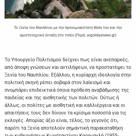
Το Ξενία του Ναυπλίου με την προνομιακότατη θέση του και την
αριστοτεχνική ένταξη στο τοπίο (Πηγή: argolidasnews.gr)
Το Υπουργείο Πολιτισμού δείχνει πως είναι ανεπαρκές,
από άποψη γνώσεων και αντιλήψεων, να προστατέψει το
Ξενία του Ναυπλίου. Εξάλλου, η κυρίαρχη ιδεολογία στην
πολιτική σκηνή ρέπει σοβαρά στον λαϊκισμό και
σνομπάρει επιδεικτικά όποια πρόθεση αναβάθμισης της
παιδείας και της αισθητικής των πολιτών. Ούτως ή
άλλως, οι πολίτες με αισθητική και καλλιέργεια και οι
απαιτήσεις τους δεν δίνουν τα κρίσιμα ποσοστά για τις
εκλογές. Απορίας άξιο είναι, τέλος, το γεγονός ότι,
παρότι τα Ξενία αποτελούν σημαντική παρακαταθήκη
των κυβερνήσεων Κωνσταντίνου Καραμανλή (1955-