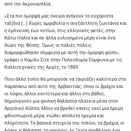
από την Ακροναυπλία.
«Στα πιο όμορφά μας όνειρα ανήκουν τα ευχάριστα
ταξίδια (…) Χωρίς αμφιβολία η ανεξάντλητη ζωντάνια και
η έμπνευση των νοτίων, στις ελληνικές ακτές, στην
Κάτω Ιταλία και σε άλλα ευλογημένα μέρη είναι ένα
δώρο της Φύσης. Όμως οι παλιές πόλεις
διαμορφώθηκαν σύμφωνα με αυτή την όμορφη φύση»,
γράφει ο Καμίλο Σίτε στην Πολεοδομία Σύμφωνα με τις
Καλλιτεχνικές της Αρχές, το 1889.
Ποιο άλλο τοπίο θα μπορούσε να ταιριάζει καλύτερα στα
παραπάνω από αυτό της Αρβανιτιάς, όπου οι βράχοι και
οι λόφοι, άλλοι κοντύτερα και άλλοι στο βάθος,
δημιουργούν μια φυσική θαλάσσια πλατεία μέσα στον
Αργολικό Κόλπο; Μόνο να βρεθεί κανείς εκεί μια ήρεμη
φθινοπωρινή μέρα, νιώθει απόλυτη ηρεμία και
πληρότητα. Τα βασικά στοιχεία του τοπίου, τα βράχια, οι
λόφοι, η θάλασσα, το φρούριο, το Ξενία συνθέτουν ένα