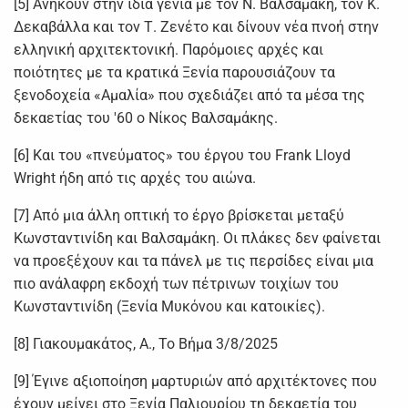
[5] Ανήκουν στην ίδια γενιά με τον Ν. Βαλσαμάκη, τον Κ.
Δεκαβάλλα και τον Τ. Ζενέτο και δίνουν νέα πνοή στην
ελληνική αρχιτεκτονική. Παρόμοιες αρχές και
ποιότητες με τα κρατικά Ξενία παρουσιάζουν τα
ξενοδοχεία «Αμαλία» που σχεδιάζει από τα μέσα της
δεκαετίας του '60 ο Νίκος Βαλσαμάκης.
[6] Και του «πνεύματος» του έργου του Frank Lloyd
Wright ήδη από τις αρχές του αιώνα.
[7] Από μια άλλη οπτική το έργο βρίσκεται μεταξύ
Κωνσταντινίδη και Βαλσαμάκη. Οι πλάκες δεν φαίνεται
να προεξέχουν και τα πάνελ με τις περσίδες είναι μια
πιο ανάλαφρη εκδοχή των πέτρινων τοιχίων του
Κωνσταντινίδη (Ξενία Μυκόνου και κατοικίες).
[8] Γιακουμακάτος, Α., Το Βήμα 3/8/2025
[9] Έγινε αξιοποίηση μαρτυριών από αρχιτέκτονες που
έχουν μείνει στο Ξενία Παλιουρίου τη δεκαετία του