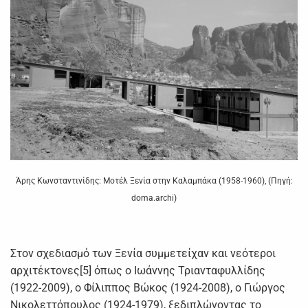
Άρης Κωνσταντινίδης: Μοτέλ Ξενία στην Καλαμπάκα (1958-1960), (Πηγή:
doma.archi)
Στον σχεδιασμό των Ξενία συμμετείχαν και νεότεροι
αρχιτέκτονες[5] όπως ο Ιωάννης Τριανταφυλλίδης
(1922-2009), ο Φίλιππος Βώκος (1924-2008), ο Γιώργος
Νικολεττόπουλος (1924-1979), ξεδιπλώνοντας το