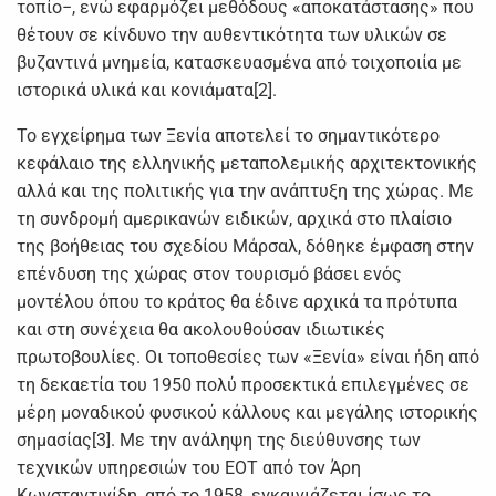
τοπίο−, ενώ εφαρμόζει μεθόδους «αποκατάστασης» που
θέτουν σε κίνδυνο την αυθεντικότητα των υλικών σε
βυζαντινά μνημεία, κατασκευασμένα από τοιχοποιία με
ιστορικά υλικά και κονιάματα[2].
Το εγχείρημα των Ξενία αποτελεί το σημαντικότερο
κεφάλαιο της ελληνικής μεταπολεμικής αρχιτεκτονικής
αλλά και της πολιτικής για την ανάπτυξη της χώρας. Με
τη συνδρομή αμερικανών ειδικών, αρχικά στο πλαίσιο
της βοήθειας του σχεδίου Μάρσαλ, δόθηκε έμφαση στην
επένδυση της χώρας στον τουρισμό βάσει ενός
μοντέλου όπου το κράτος θα έδινε αρχικά τα πρότυπα
και στη συνέχεια θα ακολουθούσαν ιδιωτικές
πρωτοβουλίες. Οι τοποθεσίες των «Ξενία» είναι ήδη από
τη δεκαετία του 1950 πολύ προσεκτικά επιλεγμένες σε
μέρη μοναδικού φυσικού κάλλους και μεγάλης ιστορικής
σημασίας[3]. Με την ανάληψη της διεύθυνσης των
τεχνικών υπηρεσιών του ΕΟΤ από τον Άρη
Κωνσταντινίδη, από το 1958, εγκαινιάζεται ίσως το