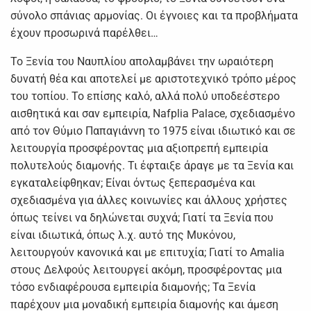
σύνολο σπάνιας αρμονίας. Οι έγνοιες και τα προβλήματα
έχουν προσωρινά παρέλθει…
Το Ξενία του Ναυπλίου απολαμβάνει την ωραιότερη
δυνατή θέα και αποτελεί με αριστοτεχνικό τρόπο μέρος
του τοπίου. Το επίσης καλό, αλλά πολύ υποδεέστερο
αισθητικά και σαν εμπειρία, Nafplia Palace, σχεδιασμένο
από τον Θύμιο Παπαγιάννη το 1975 είναι ιδιωτικό και σε
λειτουργία προσφέροντας μια αξιοπρεπή εμπειρία
πολυτελούς διαμονής. Τι έφταιξε άραγε με τα Ξενία και
εγκαταλείφθηκαν; Είναι όντως ξεπερασμένα και
σχεδιασμένα για άλλες κοινωνίες και άλλους χρήστες
όπως τείνει να δηλώνεται συχνά; Γιατί τα Ξενία που
είναι ιδιωτικά, όπως λ.χ. αυτό της Μυκόνου,
λειτουργούν κανονικά και με επιτυχία; Γιατί το Amalia
στους Δελφούς λειτουργεί ακόμη, προσφέροντας μια
τόσο ενδιαφέρουσα εμπειρία διαμονής; Τα Ξενία
παρέχουν μια μοναδική εμπειρία διαμονής και άμεση