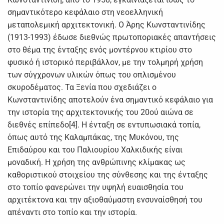
σημαντικότερο κεφάλαιο στη νεοελληνική
μεταπολεμική αρχιτεκτονική. Ο Άρης Κωνσταντινίδης
(1913-1993) έδωσε διεθνώς πρωτοποριακές απαντήσεις
στο θέμα της ένταξης ενός μοντέρνου κτιρίου στο
φυσικό ή ιστορικό περιβάλλον, με την τολμηρή χρήση
των σύγχρονων υλικών όπως του οπλισμένου
σκυροδέματος. Τα Ξενία που σχεδιάζει ο
Κωνσταντινίδης αποτελούν ένα σημαντικό κεφάλαιο για
την ιστορία της αρχιτεκτονικής του 20ού αιώνα σε
διεθνές επίπεδο[4]. Η ένταξη σε εντυπωσιακά τοπία,
όπως αυτό της Καλαμπάκας, της Μυκόνου, της
Επιδαύρου και του Παλιουρίου Χαλκιδικής είναι
μοναδική. Η χρήση της ανθρώπινης κλίμακας ως
καθοριστικού στοιχείου της σύνθεσης και της ένταξης
στο τοπίο φανερώνει την υψηλή ευαισθησία του
αρχιτέκτονα και την αξιοθαύμαστη ενσυναίσθησή του
απέναντι στο τοπίο και την ιστορία.