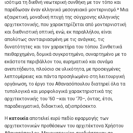
ισότιμα τη διεθνή νεωτερική συνθήκη με τον τόπο και
παρέδωσαν έναν ελληνικό μεσογειακό μοντερνισμό.
²
Μια
εξαιρετική, μοναδική πτυχή της σύγχρονης ελληνικής
αρχιτεκτονικής, που χαρακτηρίζεται από μοντερνιστική
και διεθνιστική οπτική, ενώ, εκ παραλλήλου, είναι
απολύτως συνταιριασμένη με τις ανάγκες, τις
δυνατότητες και τον χαρακτήρα του τόπου. Συνθετικά
πειθαρχημένο, δομικά συγκροτημένο, συναρτημένο με το
εκάστοτε περιβάλλον του, ευρηματικό και συνάμα
ανεπιτήδευτο, πλούσιο σε υλικότητα, με προσεγμένες
λεπτομέρειες και πάντα προσηλωμένο στη λειτουργική
οργάνωση, το έργο του Αθανασόπουλου διατηρεί όλα τα
τυπολογικά και μορφολογικά χαρακτηριστικά της
αρχιτεκτονικής του ’60 –και του ’70–, όντας, έτσι,
παραδειγματικό, διδακτικό, αξιοπρόσεκτο.
Η
κατοικία
αποτελεί ευρύ πεδίο εφαρμογής των
αρχιτεκτονικών προθέσεων του αρχιτέκτονα Χρήστου