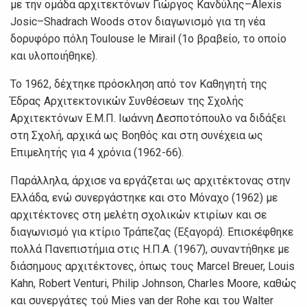
με την ομάδα αρχιτεκτόνων Γιώργος Κανδύλης–Alexis
Josic–Shadrach Woods στον διαγωνισμό για τη νέα
δορυφόρο πόλη Toulouse le Mirail (1ο βραβείο, το οποίο
και υλοποιήθηκε).
Το 1962, δέχτηκε πρόσκληση από τον Καθηγητή της
Έδρας Αρχιτεκτονικών Συνθέσεων της Σχολής
Αρχιτεκτόνων Ε.Μ.Π. Ιωάννη Δεσποτόπουλο να διδάξει
στη Σχολή, αρχικά ως Βοηθός και στη συνέχεια ως
Επιμελητής για 4 χρόνια (1962-66).
Παράλληλα, άρχισε να εργάζεται ως αρχιτέκτονας στην
Ελλάδα, ενώ συνεργάστηκε και στο Μόναχο (1962) με
αρχιτέκτονες στη μελέτη σχολικών κτιρίων και σε
διαγωνισμό για κτίριο Τράπεζας (Εξαγορά). Επισκέφθηκε
πολλά Πανεπιστήμια στις Η.Π.Α. (1967), συναντήθηκε με
διάσημους αρχιτέκτονες, όπως τους Marcel Breuer, Louis
Kahn, Robert Venturi, Philip Johnson, Charles Moore, καθώς
και συνεργάτες τού Mies van der Rohe και του Walter