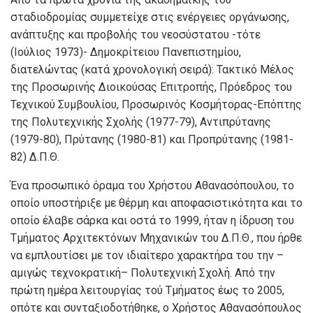
σταδιοδρομίας συμμετείχε στις ενέργειες οργάνωσης,
ανάπτυξης και προβολής του νεοσύστατου -τότε
(Ιούλιος 1973)- Δημοκρίτειου Πανεπιστημίου,
διατελώντας (κατά χρονολογική σειρά): Τακτικό Μέλος
της Προσωρινής Διοικούσας Επιτροπής, Πρόεδρος του
Τεχνικού Συμβουλίου, Προσωρινός Κοσμήτορας-Επόπτης
της Πολυτεχνικής Σχολής (1977-79), Αντιπρύτανης
(1979-80), Πρύτανης (1980-81) και Προπρύτανης (1981-
82) Δ.Π.Θ.
Ένα προσωπικό όραμα του Χρήστου Αθανασόπουλου, το
οποίο υποστήριξε με θέρμη και αποφασιστικότητα και το
οποίο έλαβε σάρκα και οστά το 1999, ήταν η ίδρυση του
Τμήματος Αρχιτεκτόνων Μηχανικών του Δ.Π.Θ., που ήρθε
να εμπλουτίσει με τον ιδιαίτερο χαρακτήρα του την –
αμιγώς τεχνοκρατική– Πολυτεχνική Σχολή. Από την
πρώτη ημέρα λειτουργίας τού Τμήματος έως το 2005,
οπότε και συνταξιοδοτήθηκε, ο Χρήστος Αθανασόπουλος