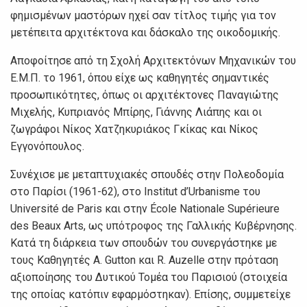
φημισμένων μαστόρων ηχεί σαν τίτλος τιμής για τον
μετέπειτα αρχιτέκτονα και δάσκαλο της οικοδομικής.
Αποφοίτησε από τη Σχολή Αρχιτεκτόνων Μηχανικών του
Ε.Μ.Π. το 1961, όπου είχε ως καθηγητές σημαντικές
προσωπικότητες, όπως οι αρχιτέκτονες Παναγιώτης
Μιχελής, Κυπριανός Μπίρης, Γιάννης Λιάπης και οι
ζωγράφοι Νίκος Χατζηκυριάκος Γκίκας και Νίκος
Εγγονόπουλος.
Συνέχισε με μεταπτυχιακές σπουδές στην Πολεοδομία
στο Παρίσι (1961-62), στο Institut d’Urbanisme του
Université de Paris και στην École Nationale Supérieure
des Beaux Arts, ως υπότροφος της Γαλλικής Κυβέρνησης.
Κατά τη διάρκεια των σπουδών του συνεργάστηκε με
τους Καθηγητές A. Gutton και R. Auzelle στην πρόταση
αξιοποίησης του Δυτικού Τομέα του Παρισιού (στοιχεία
της οποίας κατόπιν εφαρμόστηκαν). Επίσης, συμμετείχε