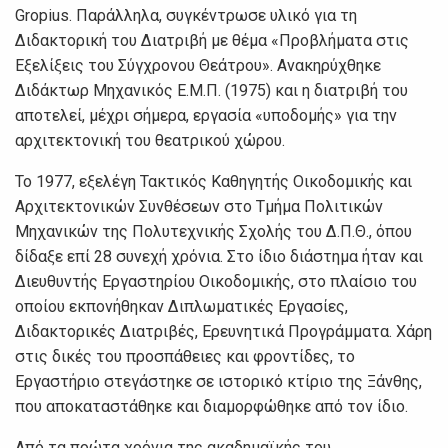
Gropius. Παράλληλα, συγκέντρωσε υλικό για τη
Διδακτορική του Διατριβή με θέμα «Προβλήματα στις
Εξελίξεις του Σύγχρονου Θεάτρου». Ανακηρύχθηκε
Διδάκτωρ Μηχανικός Ε.Μ.Π. (1975) και η διατριβή του
αποτελεί, μέχρι σήμερα, εργασία «υποδομής» για την
αρχιτεκτονική του θεατρικού χώρου.
Το 1977, εξελέγη Τακτικός Καθηγητής Οικοδομικής και
Αρχιτεκτονικών Συνθέσεων στο Τμήμα Πολιτικών
Μηχανικών της Πολυτεχνικής Σχολής του Δ.Π.Θ., όπου
δίδαξε επί 28 συνεχή χρόνια. Στο ίδιο διάστημα ήταν και
Διευθυντής Εργαστηρίου Οικοδομικής, στο πλαίσιο του
οποίου εκπονήθηκαν Διπλωματικές Εργασίες,
Διδακτορικές Διατριβές, Ερευνητικά Προγράμματα. Χάρη
στις δικές του προσπάθειες και φροντίδες, το
Εργαστήριο στεγάστηκε σε ιστορικό κτίριο της Ξάνθης,
που αποκαταστάθηκε και διαμορφώθηκε από τον ίδιο.
Από τα πρώτα χρόνια της ακαδημαϊκής του