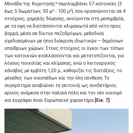
Μονάδα της Κομοτηνής⁴ περιλαμβάνει 57 κατοικίες (3
έως 5 δωματίων, 50 μ² - 100 μ²), που οργανώνονται σε 4
στοίχους, χαμηλής δόμησης, ανοίγονται στη μεσημβρία,
με τα ύψη να διατάσσονται κλιμακωτά από νότο προς
βορρά, μέσα σε δίκτυο πεζοδρόμων, μεθοδικά
σχεδιασμένων με ήπια διάκριση ιδιωτικών – δημόσιων
υπαίθριων χώρων. Στους στοίχους οι όγκοι των τύπων
των κατοικιών εναλλάσσονται και μετατοπίζονται, για
λόγους ποικιλίας και κλίμακας, ενώ ο λειτουργικός
κάναβος με εμβάτη 1,20 μ., καθορίζει τις διατάξεις, το
μέγεθος των οικοπέδων και την όλη σύνθεση. Το
συγκρότημα αναβιώνει τη γειτονιά, ως συνδετήριος
κρίκος ανάμεσα στην παλαιά πόλη και τον νέο οικισμό
και εγγράφει έναν Ευρωπαϊκό χαρακτήρα
[Εικ. 7]
.