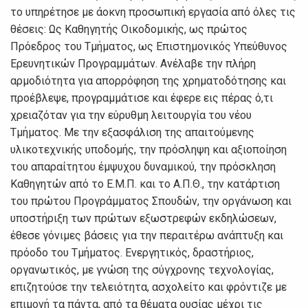
το υπηρέτησε με άοκνη προσωπική εργασία από όλες τις
θέσεις: Ως Καθηγητής Οικοδομικής, ως πρώτος
Πρόεδρος του Τμήματος, ως Επιστημονικός Υπεύθυνος
Ερευνητικών Προγραμμάτων. Ανέλαβε την πλήρη
αρμοδιότητα για απορρόφηση της χρηματοδότησης και
προέβλεψε, προγραμμάτισε και έφερε εις πέρας ό,τι
χρειαζόταν για την εύρυθμη λειτουργία του νέου
Τμήματος. Με την εξασφάλιση της απαιτούμενης
υλικοτεχνικής υποδομής, την πρόσληψη και αξιοποίηση
του απαραίτητου έμψυχου δυναμικού, την πρόσκληση
Καθηγητών από το Ε.Μ.Π. και το Α.Π.Θ., την κατάρτιση
του πρώτου Προγράμματος Σπουδών, την οργάνωση και
υποστήριξη των πρώτων εξωστρεφών εκδηλώσεων,
έθεσε γόνιμες βάσεις για την περαιτέρω ανάπτυξη και
πρόοδο του Τμήματος. Ενεργητικός, δραστήριος,
οργανωτικός, με γνώση της σύγχρονης τεχνολογίας,
επιζητούσε την τελειότητα, ασχολείτο και φρόντιζε με
επιμονή τα πάντα, από τα θέματα ουσίας μέχρι τις