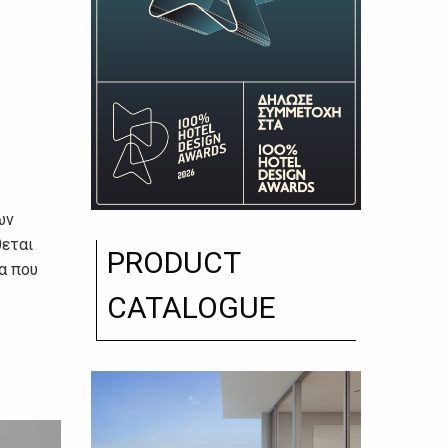
ων
θεται
PRODUCT
α που
CATALOGUE