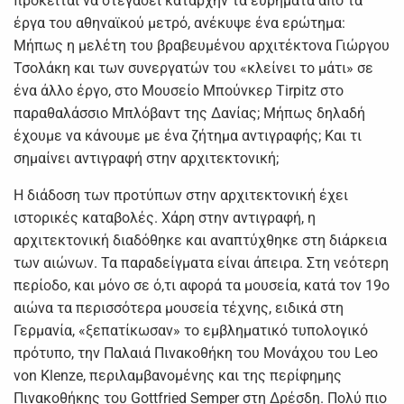
πρόκειται να στεγάσει καταρχήν τα ευρήματα από τα
έργα του αθηναϊκού μετρό, ανέκυψε ένα ερώτημα:
Μήπως η μελέτη του βραβευμένου αρχιτέκτονα Γιώργου
Τσολάκη και των συνεργατών του «κλείνει το μάτι» σε
ένα άλλο έργο, στο Μουσείο Μπούνκερ Tirpitz στο
παραθαλάσσιο Μπλόβαντ της Δανίας; Μήπως δηλαδή
έχουμε να κάνουμε με ένα ζήτημα αντιγραφής; Και τι
σημαίνει αντιγραφή στην αρχιτεκτονική;
Η διάδοση των προτύπων στην αρχιτεκτονική έχει
ιστορικές καταβολές. Χάρη στην αντιγραφή, η
αρχιτεκτονική διαδόθηκε και αναπτύχθηκε στη διάρκεια
των αιώνων. Τα παραδείγματα είναι άπειρα. Στη νεότερη
περίοδο, και μόνο σε ό,τι αφορά τα μουσεία, κατά τον 19ο
αιώνα τα περισσότερα μουσεία τέχνης, ειδικά στη
Γερμανία, «ξεπατίκωσαν» το εμβληματικό τυπολογικό
πρότυπο, την Παλαιά Πινακοθήκη του Μονάχου του Leo
von Klenze, περιλαμβανομένης και της περίφημης
Πινακοθήκης του Gottfried Semper στη Δρέσδη. Πολύ πιο