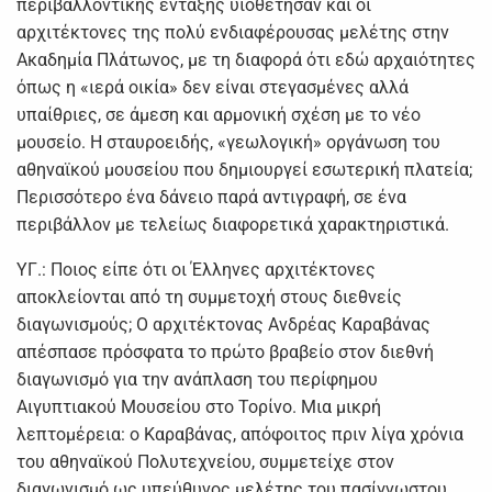
περιβαλλοντικής ένταξης υιοθέτησαν και οι
αρχιτέκτονες της πολύ ενδιαφέρουσας μελέτης στην
Ακαδημία Πλάτωνος, με τη διαφορά ότι εδώ αρχαιότητες
όπως η «ιερά οικία» δεν είναι στεγασμένες αλλά
υπαίθριες, σε άμεση και αρμονική σχέση με το νέο
μουσείο. Η σταυροειδής, «γεωλογική» οργάνωση του
αθηναϊκού μουσείου που δημιουργεί εσωτερική πλατεία;
Περισσότερο ένα δάνειο παρά αντιγραφή, σε ένα
περιβάλλον με τελείως διαφορετικά χαρακτηριστικά.
ΥΓ.: Ποιος είπε ότι οι Έλληνες αρχιτέκτονες
αποκλείονται από τη συμμετοχή στους διεθνείς
διαγωνισμούς; Ο αρχιτέκτονας Ανδρέας Καραβάνας
απέσπασε πρόσφατα το πρώτο βραβείο στον διεθνή
διαγωνισμό για την ανάπλαση του περίφημου
Αιγυπτιακού Μουσείου στο Τορίνο. Μια μικρή
λεπτομέρεια: ο Καραβάνας, απόφοιτος πριν λίγα χρόνια
του αθηναϊκού Πολυτεχνείου, συμμετείχε στον
διαγωνισμό ως υπεύθυνος μελέτης του πασίγνωστου