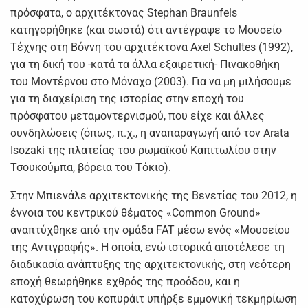
πρόσφατα, ο αρχιτέκτονας Stephan Braunfels
κατηγορήθηκε (και σωστά) ότι αντέγραψε το Μουσείο
Τέχνης στη Βόννη του αρχιτέκτονα Axel Schultes (1992),
για τη δική του -κατά τα άλλα εξαιρετική- Πινακοθήκη
του Μοντέρνου στο Μόναχο (2003). Για να μη μιλήσουμε
για τη διαχείριση της ιστορίας στην εποχή του
πρόσφατου μεταμοντερνισμού, που είχε και άλλες
συνδηλώσεις (όπως, π.χ., η αναπαραγωγή από τον Arata
Isozaki της πλατείας του ρωμαϊκού Καπιτωλίου στην
Τσουκούμπα, βόρεια του Τόκιο).
Στην Μπιενάλε αρχιτεκτονικής της Βενετίας του 2012, η
έννοια του κεντρικού θέματος «Common Ground»
αναπτύχθηκε από την ομάδα FAT μέσω ενός «Μουσείου
της Αντιγραφής». Η οποία, ενώ ιστορικά αποτέλεσε τη
διαδικασία ανάπτυξης της αρχιτεκτονικής, στη νεότερη
εποχή θεωρήθηκε εχθρός της προόδου, και η
κατοχύρωση του κοπυράιτ υπήρξε εμμονική τεκμηρίωση