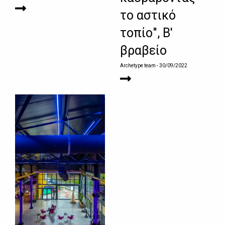
το αστικό
τοπίο", Β'
βραβείο
Archetype team
- 30/09/2022