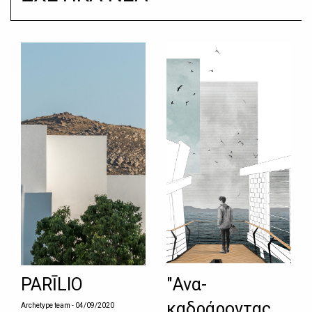
PARĪLIO
"Ανα-
καδράροντας
Archetype team
- 04/09/2020