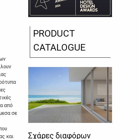
PRODUCT
CATALOGUE
των
λλουν
ιας
πρότυπα
ιες
τικές
σα από
μεσα σε
που
Σχάρες διαφόρων
ας και