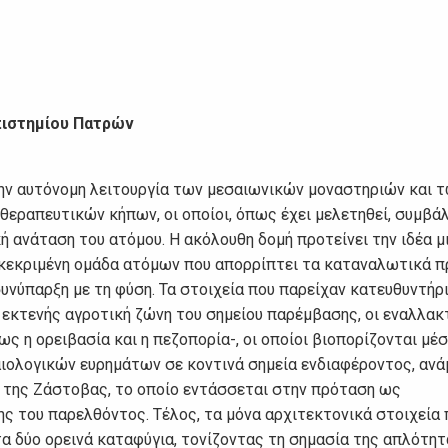
πιστημίου Πατρών
ν αυτόνομη λειτουργία των μεσαιωνικών μοναστηριών και 
θεραπευτικών κήπων, οι οποίοι, όπως έχει μελετηθεί, συμβά
ή ανάταση του ατόμου. Η ακόλουθη δομή προτείνει την ιδέα μ
υγκεκριμένη ομάδα ατόμων που απορρίπτει τα καταναλωτικά 
συνύπαρξη με τη φύση. Τα στοιχεία που παρείχαν κατευθυντήρ
 εκτενής αγροτική ζώνη του σημείου παρέμβασης, οι εναλλακ
 η ορειβασία και η πεζοπορία-, οι οποίοι βιοπορίζονται μέ
αιολογικών ευρημάτων σε κοντινά σημεία ενδιαφέροντος, ανά
ο της Ζάστοβας, το οποίο εντάσσεται στην πρόταση ως
ης του παρελθόντος. Τέλος, τα μόνα αρχιτεκτονικά στοιχεία 
α δύο ορεινά καταφύγια, τονίζοντας τη σημασία της απλότητ