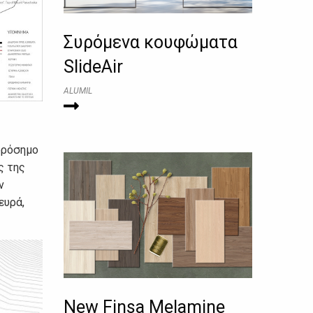
Συρόμενα κουφώματα
SlideAir
ALUMIL
ορόσημο
ς της
ν
ευρά,
New Finsa Melamine