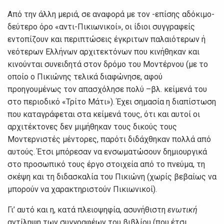
Από την άλλη μεριά, σε αναφορά με τον -επίσης αδόκιμο-
δεύτερο όρο «αντι-Πικιωνικοί», οι ίδιοι συγγραφείς
εντοπίζουν και περιπτώσεις έγκριτων παλαιότερων ή
νεότερων Ελλήνων αρχιτεκτόνων που κινήθηκαν και
κινούνται συνειδητά στον δρόμο του Μοντέρνου (με το
οποίο ο Πικιώνης τελικά διαφώνησε, αφού
προηγουμένως τον απασχόλησε πολύ –βλ. κείμενά του
στο περιοδικό «Τρίτο Μάτι»). Έχει σημασία η διαπίστωση
που καταγράφεται στα κείμενά τους, ότι και αυτοί οι
αρχιτέκτονες δεν μιμήθηκαν τους δικούς τους
Μοντερνιστές μέντορες, παρότι διδάχθηκαν πολλά από
αυτούς. Έτσι μπόρεσαν να ενσωματώσουν δημιουργικά
στο προσωπικό τους έργο στοιχεία από το πνεύμα, τη
σκέψη και τη διδασκαλία του Πικιώνη (χωρίς βεβαίως να
μπορούν να χαρακτηριστούν Πικιωνικοί).
Γι’ αυτό και η, κατά πλειοψηφία, ασυνήθιστη
ενωτική
αντίληψη των συγγραφέων του βιβλίου (που έτσι