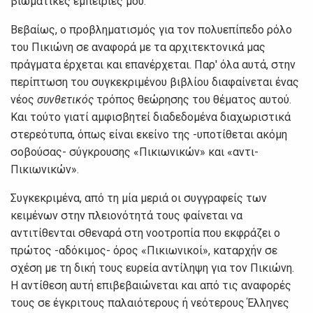
βιωματικές εμπειρίες μου.
Βεβαίως, ο προβληματισμός για τον πολυεπίπεδο ρόλο
του Πικιώνη σε αναφορά με τα αρχιτεκτονικά μας
πράγματα έρχεται και επανέρχεται. Παρ' όλα αυτά, στην
περίπτωση του συγκεκριμένου βιβλίου διαφαίνεται ένας
νέος
συνθετικός
τρόπος θεώρησης του θέματος αυτού.
Και τούτο γιατί αμφισβητεί διαδεδομένα διαχωριστικά
στερεότυπα, όπως είναι εκείνο της -υποτίθεται ακόμη
σοβούσας- σύγκρουσης «Πικιωνικών» και «αντι-
Πικιωνικών».
Συγκεκριμένα, από τη μία μεριά οι συγγραφείς των
κειμένων στην πλειονότητά τους φαίνεται να
αντιτίθενται σθεναρά στη νοοτροπία που εκφράζει ο
πρώτος -αδόκιμος- όρος «Πικιωνικοί», καταρχήν σε
σχέση με τη δική τους ευρεία αντίληψη για τον Πικιώνη.
Η αντίθεση αυτή επιβεβαιώνεται και από τις αναφορές
τους σε έγκριτους παλαιότερους ή νεότερους Έλληνες