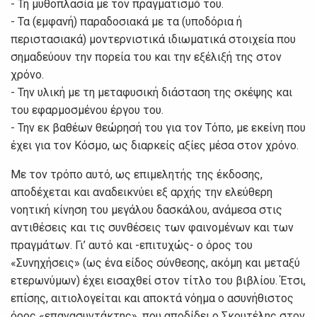
- Τη μυθοπλασία με τον πραγματισμό του.
- Τα (εμφανή) παραδοσιακά με τα (υποδόρια ή
περιστασιακά) μοντερνιστικά ιδιωματικά στοιχεία που
σημαδεύουν την πορεία του και την εξέλιξή της στον
χρόνο.
- Την υλική με τη μεταφυσική διάσταση της σκέψης και
του εφαρμοσμένου έργου του.
- Την εκ βαθέων θεώρησή του για τον Τόπο, με εκείνη που
έχει για τον Κόσμο, ως διαρκείς αξίες μέσα στον χρόνο.
Με τον τρόπο αυτό, ως επιμελητής της έκδοσης,
αποδέχεται και αναδεικνύει εξ αρχής την ελεύθερη
νοητική κίνηση του μεγάλου δασκάλου, ανάμεσα στις
αντιθέσεις και τις συνθέσεις των φαινομένων και των
πραγμάτων. Γι’ αυτό και -επιτυχώς- ο όρος του
«Συνηχήσεις» (ως ένα είδος σύνθεσης, ακόμη και μεταξύ
ετερωνύμων) έχει εισαχθεί στον τίτλο του βιβλίου. Έτσι,
επίσης, αιτιολογείται και αποκτά νόημα ο ασυνήθιστος
όρος «επανασυντάκτης», που αποδίδει ο Σκουτέλης στον