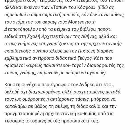
εμβληματικούς- εκφραστές του «πνεύματος του Τόπου»,
αλλά και εκείνου των «Τόπων του Κόσμου».
(Εδώ ας
σημειωθεί η συμπτωματική απουσία, εάν δεν κάνω λάθος,
του ονόματος του ακραιφνούς Μοντερνιστή
Δεσποτόπουλου από τα κείμενα του βιβλίου, παρότι
ειδικά στη Σχολή Αρχιτεκτόνων της Αθήνας, αλλά και
στους νοήμονες και γνωρίζοντες τα της αρχιτεκτονικής
εκπαίδευσης, συναποτέλεσε με τον Πικιώνη διαρκές
εμβληματικό αντίρροπο διδακτικό ζεύγος. Κάτι που
ορισμένοι -κυρίως παλαιότεροι- ταγοί / διαμορφωτές της
κοινής γνώμης, επιμένουν με πείσμα να αγνοούν).
Και στη συνέχεια περιέγραψα στον Ανδρέα ότι έτσι,
δηλαδή
όχι διαχωρισμένες, αλλά συσχετισμένες μεταξύ
τους ως ομόρροπες ή αντίρροπες τάσεις
, μπόρεσα να
καταλάβω σε βάθος τη σκέψη, τη διδασκαλία και την
πραγματοποιημένη αρχιτεκτονική καθεμίας από τις
τέσσερις ιστορικές αυτές προσωπικότητες.