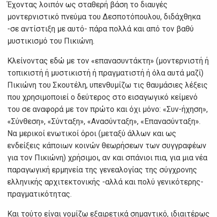
Έχοντας λοιπόν ως σταθερή βάση το διαυγές
μοντερνιστικό πνεύμα του Δεσποτόπουλου, διδάχθηκα
-σε αντίστιξη με αυτό- πάρα πολλά και από τον βαθύ
μυστικισμό του Πικιώνη.
Κλείνοντας εδώ με τον «επανασυντάκτη» (μοντερνιστή ή
τοπικιστή ή μυστικιστή ή πραγματιστή ή όλα αυτά μαζί)
Πικιώνη του Σκουτέλη, υπενθυμίζω τις θαυμάσιες λέξεις
που χρησιμοποιεί ο δεύτερος στο εισαγωγικό κείμενό
του σε αναφορά με τον πρώτο και όχι μόνο: «Συν-ήχηση»,
«Σύνθεση», «Σύνταξη», «Ανασύνταξη», «Επανασύνταξη».
Να μερικοί ενωτικοί όροι (μεταξύ άλλων και ως
ενδείξεις κάποιων κοινών θεωρήσεων των συγγραφέων
για τον Πικιώνη) χρήσιμοι, αν και σπάνιοι πια, για μια νέα
παραγωγική ερμηνεία της γενεαλογίας της σύγχρονης
ελληνικής αρχιτεκτονικής -αλλά και πολύ γενικότερης-
πραγματικότητας.
Και τούτο είναι νομίζω εξαιρετικά σημαντικό, ιδιαιτέρως