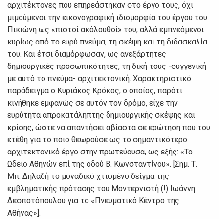
αρχιτέκτονες που επηρεάστηκαν στο έργο τους, όχι
μιμούμενοι την εικονογραφική ιδιομορφία του έργου του
Πικιώνη ως «πιστοί ακόλουθοί» του, αλλά εμπνεόμενοι
κυρίως από το ευρύ πνεύμα, τη σκέψη και τη διδασκαλία
του. Και έτσι διαμόρφωσαν, ως ανεξάρτητες
δημιουργικές προσωπικότητες, τη δική τους -συγγενική
με αυτό το πνεύμα- αρχιτεκτονική. Χαρακτηριστικό
παράδειγμα ο Κυριάκος Κρόκος, ο οποίος, παρότι
κινήθηκε εμφανώς σε αυτόν τον δρόμο, είχε την
ευρύτητα απροκατάληπτης δημιουργικής σκέψης και
κρίσης, ώστε να απαντήσει αβίαστα σε ερώτηση που του
ετέθη για το ποιο θεωρούσε ως το σημαντικότερο
αρχιτεκτονικό έργο στην πρωτεύουσα, ως εξής: «Το
Ωδείο Αθηνών επί της οδού Β. Κωνσταντίνου». [Σημ. Τ.
Μπ: Δηλαδή το μοναδικό χτισμένο δείγμα της
εμβληματικής πρότασης του Μοντερνιστή (!) Ιωάννη
Δεσποτόπουλου για το «Πνευματικό Κέντρο της
Αθήνας»].