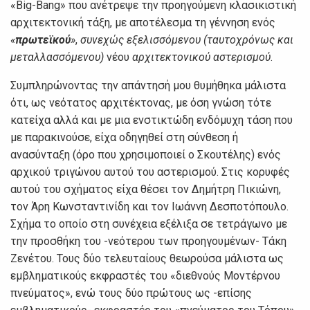
«Big-Bang» που ανέτρεψε την προηγούμενη κλασικιστική
αρχιτεκτονική τάξη, με αποτέλεσμα τη γέννηση ενός
«
πρωτεϊκού
»
,
συνεχώς εξελισσόμενου (ταυτοχρόνως και
μεταλλασσόμενου)
νέου
αρχιτεκτονικού αστερισμού
.
Συμπληρώνοντας την απάντησή μου θυμήθηκα μάλιστα
ότι, ως νεότατος αρχιτέκτονας, με όση γνώση τότε
κατείχα αλλά και με μια ενστικτώδη ενδόμυχη τάση που
με παρακινούσε, είχα οδηγηθεί στη σύνθεση ή
ανασύνταξη (όρο που χρησιμοποιεί ο Σκουτέλης) ενός
αρχικού τριγώνου αυτού του αστερισμού. Στις κορυφές
αυτού του σχήματος είχα θέσει τον Δημήτρη Πικιώνη,
τον Άρη Κωνσταντινίδη και τον Ιωάννη Δεσποτόπουλο.
Σχήμα το οποίο στη συνέχεια εξέλιξα σε τετράγωνο με
την προσθήκη του -νεότερου των προηγουμένων- Τάκη
Ζενέτου. Τους δύο τελευταίους θεωρούσα μάλιστα ως
εμβληματικούς εκφραστές του «διεθνούς Μοντέρνου
πνεύματος», ενώ τους δύο πρώτους ως -επίσης