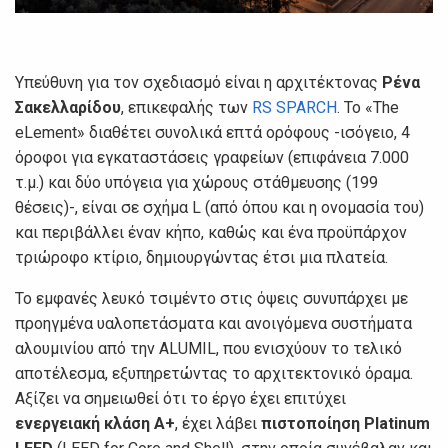
Υπεύθυνη για τον σχεδιασμό είναι η αρχιτέκτονας
Ρένα
Σακελλαρίδου
, επικεφαλής των
RS SPARCH
. Το «The
eLement» διαθέτει συνολικά επτά ορόφους -ισόγειο, 4
όροφοι για εγκαταστάσεις γραφείων (επιφάνεια 7.000
τ.μ.) και δύο υπόγεια για χώρους στάθμευσης (199
θέσεις)-, είναι σε σχήμα L (από όπου και η ονομασία του)
και περιβάλλει έναν κήπο, καθώς και ένα προϋπάρχον
τριώροφο κτίριο, δημιουργώντας έτσι μια πλατεία.
Το εμφανές λευκό τσιμέντο στις όψεις συνυπάρχει με
προηγμένα υαλοπετάσματα και ανοιγόμενα συστήματα
αλουμινίου από την ALUMIL, που ενισχύουν το τελικό
αποτέλεσμα, εξυπηρετώντας το αρχιτεκτονικό όραμα.
Αξίζει να σημειωθεί ότι το έργο έχει επιτύχει
ενεργειακή κλάση Α+
, έχει λάβει
πιστοποίηση Platinum