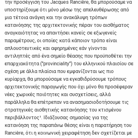
την προσέγγιση του Jacques Rancière, θα μπορούσαμε να
υποστηρίξουμε ότι μόνο μέσω της απελευθέρωσης από
μια τέτοια ανάγκη και την ανακάλυψη τρόπων
κατανόησης της αρχιτεκτονικής πέραν του αισθήματος
αναγκαιότητας να απαντήσει κανείς σε εξωγενείς
παραμέτρους, οι οποίες κατά κάποιον τρόπο είναι
απλουστευτικές και αφηρημένες εάν γίνονται
αντιληπτές από ένα σημείο θέασης που προϋποθέτει την
επαρχιακότητα ("provinciality") του ελληνικού πλαισίου σε
σχέση με άλλα πλαίσια που εμφανίζονται ως πιο
κυρίαρχα, θα μπορούσαμε να εγκαθιδρύσουμε τρόπους
αρχιτεκτονικής παραγωγής που όχι μόνο θα προσέφεραν
νέες χωρικές ποιότητες και συσχετίσεις, αλλά
παράλληλα θα επέτρεπαν να ανασημασιοδοτήσουμε τις
στρατηγικές αισθητικής κατανόησης του κτισμένου
περιβάλλοντος¹. Ιδιάζουσας σημασίας για της
κατανόηση της παραπάνω θέσης είναι η παρατήρηση του
Rancière, ότι η κοινωνική χειραφέτηση δεν σχετίζεται με