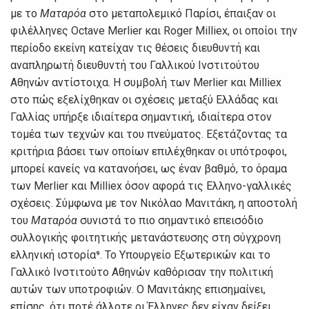
με το
Ματαρόα
στο μεταπολεμικό Παρίσι, έπαιξαν οι
φιλέλληνες Octave Merlier και Roger Milliex, οι οποίοι την
περίοδο εκείνη κατείχαν τις θέσεις διευθυντή και
αναπληρωτή διευθυντή του Γαλλικού Ινστιτούτου
Αθηνών αντίστοιχα. Η συμβολή των Merlier και Milliex
στο πώς εξελίχθηκαν οι σχέσεις μεταξύ Ελλάδας και
Γαλλίας υπήρξε ιδιαίτερα σημαντική, ιδιαίτερα στον
τομέα των τεχνών και του πνεύματος. Εξετάζοντας τα
κριτήρια βάσει των οποίων επιλέχθηκαν οι υπότροφοι,
μπορεί κανείς να κατανοήσει, ως έναν βαθμό, το όραμα
των Merlier και Milliex όσον αφορά τις Ελληνο-γαλλικές
σχέσεις. Σύμφωνα με τον Νικόλαο Μανιτάκη, η αποστολή
του
Ματαρόα
συνιστά το πιο σημαντικό επεισόδιο
συλλογικής φοιτητικής μετανάστευσης στη σύγχρονη
ελληνική ιστορία⁹. Το Υπουργείο Εξωτερικών και το
Γαλλικό Ινστιτούτο Αθηνών καθόρισαν την πολιτική
αυτών των υποτροφιών. Ο Μανιτάκης επισημαίνει,
επίσης, ότι ποτέ άλλοτε οι Έλληνες δεν είχαν δείξει