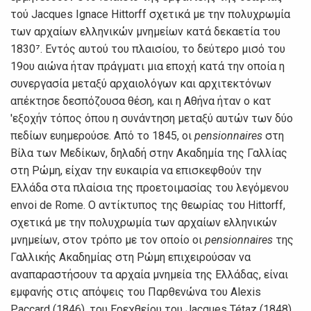
τού Jacques Ignace Hittorff σχετικά με την πολυχρωμία
των αρχαίων ελληνικών μνημείων κατά δεκαετία του
1830⁷. Εντός αυτού του πλαισίου, το δεύτερο μισό του
19ου αιώνα ήταν πράγματι μια εποχή κατά την οποία η
συνεργασία μεταξύ αρχαιολόγων και αρχιτεκτόνων
απέκτησε δεσπόζουσα θέση, και η Αθήνα ήταν ο κατ
'εξοχήν τόπος όπου η συνάντηση μεταξύ αυτών των δύο
πεδίων ευημερούσε. Από το 1845, οι
pensionnaires
στη
Βίλα των Μεδίκων, δηλαδή στην Ακαδημία της Γαλλίας
στη Ρώμη, είχαν την ευκαιρία να επισκεφθούν την
Ελλάδα στα πλαίσια της προετοιμασίας του λεγόμενου
envoi de Rome. Ο αντίκτυπος της θεωρίας του Hittorff,
σχετικά με την πολυχρωμία των αρχαίων ελληνικών
μνημείων, στον τρόπο με τον οποίο οι
pensionnaires
της
Γαλλικής Ακαδημίας στη Ρώμη επιχειρούσαν να
αναπαραστήσουν τα αρχαία μνημεία της Ελλάδας, είναι
εμφανής στις απόψεις του Παρθενώνα του Alexis
Paccard (1846), του Ερεχθείου του Jacques Tétaz (1848)