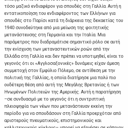
τόσο μαζικό ενδιαφέρον για σπουδές στη Γαλλία. Αυτή η
εντατικοποίηση του ενδιαφέροντος των Ελλήνων για
σπουδές στο Παρίσι κατά τη διάρκεια της δεκαετίας του
1940 συνοδεύτηκε από μια μείωση της φοιτητικής
μετανάστευσης στη Γερμανία και την Ιταλία. Μια
παράμετρος που διαδραμάτισε σημαντικό ρόλο σε αυτή
την ενίσχυση των μεταναστευτικών ροών από την
Ελλάδα στη Γαλλία και δεν πρέπει να υποτιμηθεί, είναι το
γεγονός ότι οι «Αγγλοσαξονικές» δυνάμεις είχαν άμεση
συμμετοχή στον Εμφύλιο Πόλεμο, σε αντίθεση με την
πολιτική της Γαλλίας, η οποία διατήρησε μια πολύ πιο
ουδέτερη θέση από αυτή της Μεγάλης Βρετανίας ή των
Ηνωμένων Πολιτειών της Αμερικής. Αυτή η παρατήρηση
–σε συνδυασμό με το γεγονός ότι η συντριπτική
πλειοψηφία των νέων που μετανάστευαν εκείνη την
περίοδο για να σπουδάσουν στη Γαλλία προερχόταν από
αριστερούς πνευματικούς, επιστημονικούς και
καλλιτεχνικούς κύκλους– μπορεί να εξηγήσει σε κάποιον