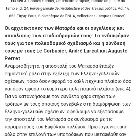
Εικόνα 3.
Charles Garnier, Chromolithographie, Façade angulaire du
temple, pl. 24,
Revue générale de l’Architecture et des Travaux publics,
Vol. 16,
1858 (Πηγή: Paris, Bibliothèque de l’INHA, collections Jacques Doucet)
Οι αρχιτέκτονες των
Ματαρόα
και οι συγκλίσεις και
αποκλίσεις των σταδιοδρομιών τους: Το ενδιαφέρον
τους για τον πολεοδομικό σχεδιασμό και η σύνδεσή
τους με τους Le Corbusier, André Lurçat και Auguste
Perret
Αναμφισβήτητα, η αποστολή του
Ματαρόα
έπαιξε
σημαντικό ρόλο στην εξέλιξη των Ελληνο-γαλλικών
σχέσεων, τόσο όσον αφορά το καλλιτεχνικό πλαίσιο όσο
και όσον αφορά το ευρύτερο πολιτισμικό πλαίσιο (εικ. 4).
Για να κατανοήσουμε τον σύνθετο χαρακτήρα των
τρόπων με τους οποίους συνέβαλε στη διαμόρφωση των
Ελληνο-γαλλικών σχέσεων, οφείλουμε να εξετάσουμε
την αποστολή του
Ματαρόα
σε συνδυασμό με τις
παραμέτρους του Εμφύλιου πολέμου. Πρωταγωνιστικό
ρόλο στην επιλογή των υποτρόφων που μεταφέρθηκαν