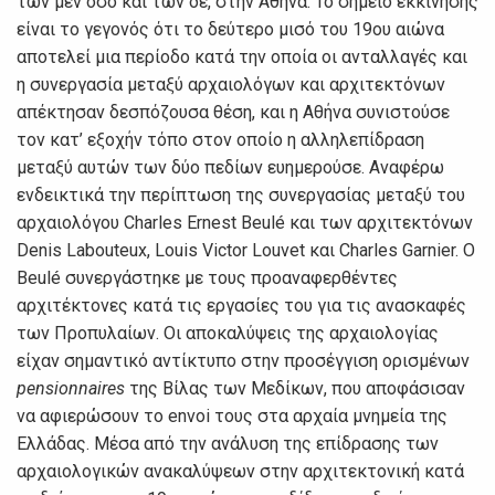
των μεν όσο και των δε, στην Αθήνα. Το σημείο εκκίνησης
είναι το γεγονός ότι το δεύτερο μισό του 19ου αιώνα
αποτελεί μια περίοδο κατά την οποία οι ανταλλαγές και
η συνεργασία μεταξύ αρχαιολόγων και αρχιτεκτόνων
απέκτησαν δεσπόζουσα θέση, και η Αθήνα συνιστούσε
τον κατ’ εξοχήν τόπο στον οποίο η αλληλεπίδραση
μεταξύ αυτών των δύο πεδίων ευημερούσε. Αναφέρω
ενδεικτικά την περίπτωση της συνεργασίας μεταξύ του
αρχαιολόγου Charles Ernest Beulé και των αρχιτεκτόνων
Denis Labouteux, Louis Victor Louvet και Charles Garnier. Ο
Beulé συνεργάστηκε με τους προαναφερθέντες
αρχιτέκτονες κατά τις εργασίες του για τις ανασκαφές
των Προπυλαίων. Οι αποκαλύψεις της αρχαιολογίας
είχαν σημαντικό αντίκτυπο στην προσέγγιση ορισμένων
pensionnaires
της Βίλας των Μεδίκων, που αποφάσισαν
να αφιερώσουν το envoi τους στα αρχαία μνημεία της
Ελλάδας. Μέσα από την ανάλυση της επίδρασης των
αρχαιολογικών ανακαλύψεων στην αρχιτεκτονική κατά