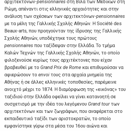
αρχιτεκτόνων-
pensionnaires
στη Βίλα των Μεδίκων στη
Ρώμη, απέναντι στις ελληνικές αρχαιότητες και στην
ανάλυση των σχέσεων των αρχιτεκτόνων-
pensionnaires
με τα μέλη της Γαλλικής Σχολής Αθηνών. Η Société des
Beaux-arts, που προηγούνταν της ίδρυσης της Γαλλικής
Σχολής Αθηνών, υποδέχτηκε τους πρώτους
pensionnaires
που ταξίδεψαν στην Ελλάδα. Το τμήμα
Καλών Τεχνών της Γαλλικής Σχολής Αθηνών, το οποίο
φιλοξενούσε κυρίως τους αρχιτέκτονες που είχαν
βραβευθεί με το
Grand Prix de Rome
και επιθυμούσαν να
αφιερώσουν το
envoi
τους στα αρχαία μνημεία της
Αθήνας ή σε άλλες ελληνικές τοποθεσίες, παρέμεινε
ανοιχτό μέχρι το 1874. H διαμόρφωση της «εικόνας» του
ταξιδιού στην Ελλάδα οφείλει να γίνει κατανοητή σε
συσχετισμό με την ιδέα του λεγόμενου
Grand tour
των
αρχιτεκτόνων και των ζωγράφων, που αναφέρεται στο
εκπαιδευτικό ταξίδι των αριστοκρατών, το οποίο
εμφανίστηκε γύρω στα μέσα του 16ου αιώνα και