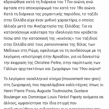
εδραιώθηκε κατά τη διάρκεια του 17ου αιώνα, ενώ
έφτασε στο αποκορύφωμά του κατά τον 18ο αιώνα.
Κατά τη διάρκεια της ρομαντικής περιόδου, το ταξίδι
στην Ελλάδα είχε έναν μυθικό χαρακτήρα, ο οποίος
άλλαξε μετά την Ανεξαρτησία της Ελλάδας. Για να
κατανοήσουμε καλύτερα την ιδεολογία που κρύβεται
πίσω από την κατασκευή της «εικόνας» του ταξιδιού
στην Ελλάδα από τους
pensionnaires
της Βίλας των
Μεδίκων στη Ρώμη, οφείλουμε να τη συνδέσουμε με τη
λεγόμενη «επιστροφή στην Αρκαδία», για να δανειστώ
την έκφραση της Christine Peltre, στην περίπτωση των
Γάλλων αρχιτεκτόνων και ζωγράφων του 19ου αιώνα⁶.
Το λεγόμενο νεοελληνικό κίνημα (mouvement neo-grec)
στη ζωγραφική, που περιελάμβανε καλλιτέχνες όπως οι
Henri-Pierre Picou, Auguste Toulmouche, Gustave
Boulanger και Dominique Louis Féréol Papety ανάμεσα σε
άλλους, εμφανίστηκε την ίδια στιγμή που