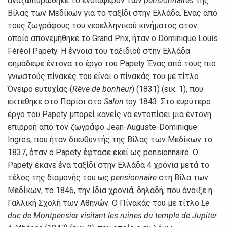
αναζωπυρώθηκε το ενδιαφέρον των
pensionnaires
της
Βίλας των Μεδίκων για το ταξίδι στην Ελλάδα. Ένας από
τους ζωγράφους του νεοελληνικού κινήματος στον
οποίο απονεμήθηκε το Grand Prix, ήταν ο Dominique Louis
Féréol Papety. Η έννοια του ταξιδιού στην Ελλάδα
σημάδεψε έντονα το έργο του Papety. Ένας από τους πιο
γνωστούς πίνακές του είναι ο πίνακάς του με τίτλο
Όνειρο ευτυχίας (
Rêve de bonheur
) (1831) (εικ. 1), που
εκτέθηκε στο Παρίσι στο
Salon
toy 1843. Στο ευρύτερο
έργο του Papety μπορεί κανείς να εντοπίσει μια έντονη
επιρροή από τον ζωγράφο Jean-Auguste-Dominique
Ingres, που ήταν διευθυντής της Βίλας των Μεδίκων το
1837, όταν ο Papety έφτασε εκεί ως pensionnaire. O
Papety έκανε ένα ταξίδι στην Ελλάδα 4 χρόνια μετά το
τέλος της διαμονής του ως
pensionnaire
στη Βίλα των
Μεδίκων, το 1846, την ίδια χρονιά, δηλαδή, που άνοιξε η
Γαλλική Σχολή των Αθηνών. Ο Πίνακάς του με τίτλο
Le
duc de Montpensier visitant les ruines du temple de Jupiter