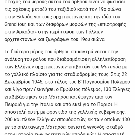
στόχος του μέρους αυτού του άρθρου είναι να φωτίσει
τις σχέσεις μεταξύ του ταξιδιού κατά τον 19ο αιώνα
στην Ελλάδα για τους αρχιτέκτονες και την ιδέα του
Grand tour, και των διαφόρων μορφών της «επιστροφής
στην Αρκαδία» στην περίπτωση των Γάλλων
αρχιτεκτόνων και ζωγράφων του 19ου αιώνα.
Το δεύτερο μέρος του άρθρου επικεντρώνεται στην
ανάλυση του ρόλου που διαδραμάτισε η αλληλεπίδραση
των Ελλήνων αρχιτεκτόνων-επιβατών του
Ματαρόα
με
το γαλλικό πλαίσιο για τις σταδιοδρομίες τους. Στις 22
Δεκεμβρίου 1945, στο τέλος του Β' Παγκοσμίου Πολέμου
και λίγο πριν ξεκινήσει ο Εμφύλιος πόλεμος, 130 Έλληνες
επιβιβάστηκαν στο
Ματαρόα
και έφυγαν από τον
Πειραιά για την Ιταλία και από εκεί για το Παρίσι. Η
αποστολή αυτή, με φροντίδα της γαλλικής κυβέρνησης,
200 και πλέον Ελλήνων σπουδαστών, εκ των οποίων 130
με το οπλιταγωγό
Ματαρόα
, συνιστά γεγονός-σταθμό
στην ιστορία των φοιτητικών αποδημιών. Η αποστολή