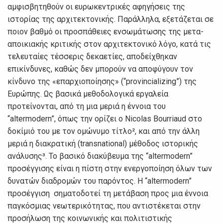
αμφισβητηθούν οι ευρωκεντρικές αφηγήσεις της
ιστορίας της αρχιτεκτονικής. Παράλληλα, εξετάζεται σε
ποιον βαθμό οι προσπάθειες ενσωμάτωσης της μετα-
αποικιακής κριτικής στον αρχιτεκτονικό λόγο, κατά τις
τελευταίες τέσσερις δεκαετίες, αποδείχθηκαν
επικίνδυνες, καθώς δεν μπορούν να αποφύγουν τον
κίνδυνο της «επαρχιοποίησης» (“provincializing”) της
Ευρώπης. Ως βασικά μεθοδολογικά εργαλεία
προτείνονται, από τη μια μεριά η έννοια του
“altermodern”, όπως την ορίζει ο Nicolas Bourriaud στο
δοκίμιό του με τον ομώνυμο τίτλο², και από την άλλη
μεριά η διακρατική (transnational) μέθοδος ιστορικής
ανάλυσης³. Το βασικό διακύβευμα της “altermodern”
προσέγγισης είναι η πίστη στην ενεργοποίηση όλων των
δυνατών διαδρομών του παρόντος. H “altermodern”
προσέγγιση σηματοδοτεί τη μετάβαση προς μια έννοια
παγκόσμιας νεωτερικότητας, που αντιστέκεται στην
προσήλωση της κοινωνικής και πολιτιστικής