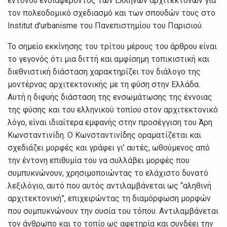
έντονου ενδιαφέροντος των Ελλήνων αρχιτεκτόνων για
τον πολεοδομικό σχεδιασμό και των σπουδών τους στο
Institut d'urbanisme του Πανεπιστημίου του Παρισιού.
Το σημείο εκκίνησης του τρίτου μέρους του άρθρου είναι
το γεγονός ότι μια διττή και αμφίσημη τοπικιστική και
διεθνιστική διάσταση χαρακτηρίζει τον διάλογο της
μοντέρνας αρχιτεκτονικής με τη φύση στην Ελλάδα.
Αυτή η διφυής διάσταση της ενσωμάτωσης της έννοιας
της φύσης και του ελληνικού τοπίου στον αρχιτεκτονικό
λόγο, είναι ιδιαίτερα εμφανής στην προσέγγιση του Άρη
Κωνσταντινίδη. Ο Κωνσταντινίδης οραματίζεται και
σχεδιάζει μορφές και γράφει γι’ αυτές, ωθούμενος από
την έντονη επιθυμία του να συλλάβει μορφές που
συμπυκνώνουν, χρησιμοποιώντας το ελάχιστο δυνατό
λεξιλόγιο, αυτό που αυτός αντιλαμβάνεται ως “αληθινή
αρχιτεκτονική”, επιχειρώντας τη διαμόρφωση μορφών
που συμπυκνώνουν την ουσία του τόπου. Αντιλαμβάνεται
τον άνθρωπο και το τοπίο ως αφετηρία και συνδέει την