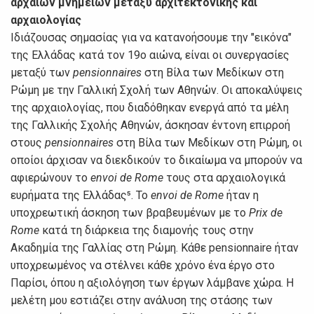
αρχαίων μνημείων μεταξύ αρχιτεκτονικής και
αρχαιολογίας
Ιδιάζουσας σημασίας για να κατανοήσουμε την "εικόνα"
της Ελλάδας κατά τον 19ο αιώνα, είναι οι συνεργασίες
μεταξύ των
pensionnaires
στη Βίλα των Μεδίκων στη
Ρώμη με την Γαλλική Σχολή των Αθηνών. Οι αποκαλύψεις
της αρχαιολογίας, που διαδόθηκαν ενεργά από τα μέλη
της Γαλλικής Σχολής Αθηνών, άσκησαν έντονη επιρροή
στους
pensionnaires
στη Βίλα των Μεδίκων στη Ρώμη, οι
οποίοι άρχισαν να διεκδικούν το δικαίωμα να μπορούν να
αφιερώνουν το
envoi de Rome
τους στα αρχαιολογικά
ευρήματα της Ελλάδας⁵. Το
envoi de Rome
ήταν η
υποχρεωτική άσκηση των βραβευμένων με το
Prix de
Rome
κατά τη διάρκεια της διαμονής τους στην
Ακαδημία της Γαλλίας στη Ρώμη. Κάθε pensionnaire ήταν
υποχρεωμένος να στέλνει κάθε χρόνο ένα έργο στο
Παρίσι, όπου η αξιολόγηση των έργων λάμβανε χώρα. Η
μελέτη μου εστιάζει στην ανάλυση της στάσης των