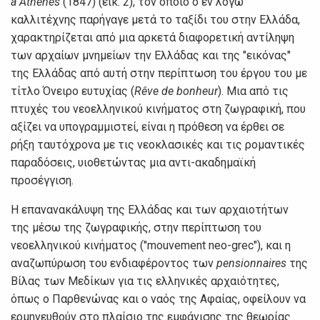
à Athènes
(1847) (εικ. 2), τον οποίο ο εν λόγω
καλλιτέχνης παρήγαγε μετά το ταξίδι του στην Ελλάδα,
χαρακτηρίζεται από μια αρκετά διαφορετική αντίληψη
των αρχαίων μνημείων την Ελλάδας και της "εικόνας"
της Ελλάδας από αυτή στην περίπτωση του έργου του με
τίτλο Όνειρο ευτυχίας (
Rêve de bonheur
). Μια από τις
πτυχές του νεοελληνικού κινήματος στη ζωγραφική, που
αξίζει να υπογραμμιστεί, είναι η πρόθεση να έρθει σε
ρήξη ταυτόχρονα με τις νεοκλασικές και τις ρομαντικές
παραδόσεις, υιοθετώντας μια αντι-ακαδημαϊκή
προσέγγιση.
Η επανανακάλυψη της Ελλάδας και των αρχαιοτήτων
της μέσω της ζωγραφικής, στην περίπτωση του
νεοελληνικού κινήματος ("mouvement neo-grec"), και η
αναζωπύρωση του ενδιαφέροντος των
pensionnaires
της
Βίλας των Μεδίκων για τις ελληνικές αρχαιότητες,
όπως ο Παρθενώνας και ο ναός της Αφαίας, οφείλουν να
ερμηνευθούν στο πλαίσιο της εμφάνισης της θεωρίας