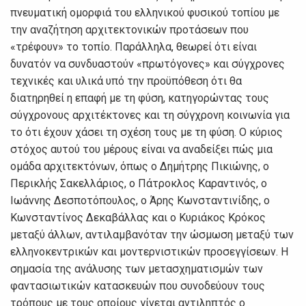
πνευματική ομορφιά του ελληνικού φυσικού τοπίου με
την αναζήτηση αρχιτεκτονικών προτάσεων που
«τρέφουν» το τοπίο. Παράλληλα, θεωρεί ότι είναι
δυνατόν να συνδυαστούν «πρωτόγονες» και σύγχρονες
τεχνικές και υλικά υπό την προϋπόθεση ότι θα
διατηρηθεί η επαφή με τη φύση, κατηγορώντας τους
σύγχρονους αρχιτέκτονες και τη σύγχρονη κοινωνία για
το ότι έχουν χάσει τη σχέση τους με τη φύση. Ο κύριος
στόχος αυτού του μέρους είναι να αναδείξει πώς μια
ομάδα αρχιτεκτόνων, όπως ο Δημήτρης Πικιώνης, ο
Περικλής Σακελλάριος, ο Πάτροκλος Καραντινός, ο
Ιωάννης Δεσποτόπουλος, ο Άρης Κωνσταντινίδης, ο
Κωνσταντίνος Δεκαβάλλας και ο Κυριάκος Κρόκος
μεταξύ άλλων, αντιλαμβανόταν την ώσμωση μεταξύ των
ελληνοκεντρικών και μοντερνιστικών προσεγγίσεων. Η
σημασία της ανάλυσης των μετασχηματισμών των
φαντασιωτικών κατασκευών που συνοδεύουν τους
τρόπους με τους οποίους γίνεται αντιληπτός ο