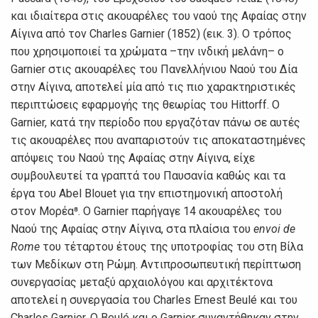
και ιδιαίτερα στις ακουαρέλες του ναού της Αφαίας στην
Αίγινα από τον Charles Garnier (1852) (εικ. 3). Ο τρόπος
που χρησιμοποιεί τα χρώματα –την ινδική μελάνη– ο
Garnier στις ακουαρέλες του Πανελλήνιου Ναού του Δία
στην Αίγινα, αποτελεί μία από τις πιο χαρακτηριστικές
περιπτώσεις εφαρμογής της θεωρίας του Hittorff. O
Garnier, κατά την περίοδο που εργαζόταν πάνω σε αυτές
τις ακουαρέλες που αναπαριστούν τις αποκαταστημένες
απόψεις του Ναού της Αφαίας στην Αίγινα, είχε
συμβουλευτεί τα γραπτά του Παυσανία καθώς και τα
έργα του Abel Blouet για την επιστημονική αποστολή
στον Μορέα⁸. Ο Garnier παρήγαγε 14 ακουαρέλες του
Ναού της Αφαίας στην Αίγινα, στα πλαίσια του
envoi de
Rome
του τέταρτου έτους της υποτροφίας του στη Βίλα
των Μεδίκων στη Ρώμη. Αντιπροσωπευτική περίπτωση
συνεργασίας μεταξύ αρχαιολόγου και αρχιτέκτονα
αποτελεί η συνεργασία του Charles Ernest Beulé και του
Charles Garnier. Ο Beulé και ο Garnier συναντήθηκαν στην