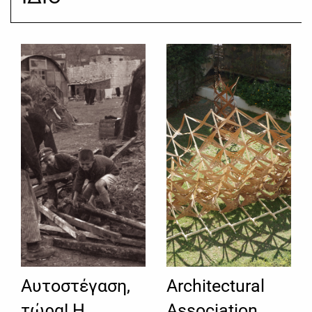
Aυτοστέγαση,
Architectural
τώρα! Η
Association