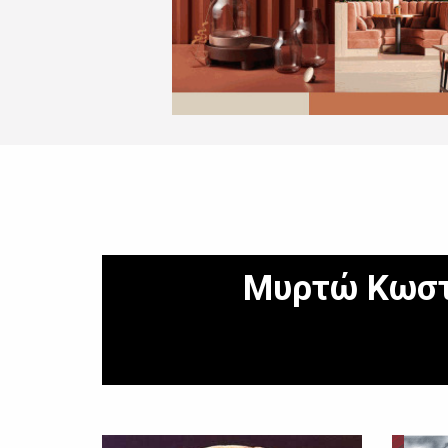
Μυρτώ Κωσ