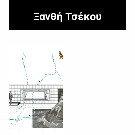
Ξανθή Τσέκου