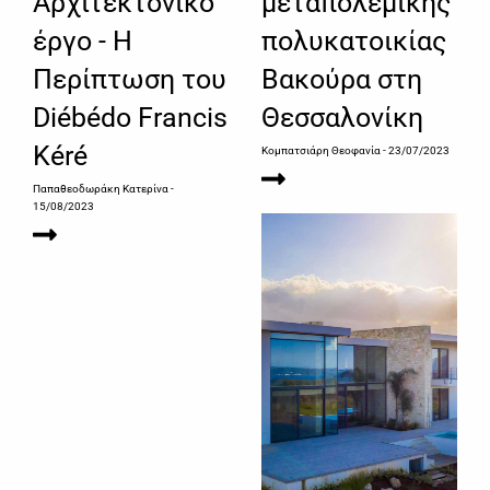
Αρχιτεκτονικό
μεταπολεμικής
έργο - Η
πολυκατοικίας
Περίπτωση του
Βακούρα στη
Diébédo Francis
Θεσσαλονίκη
Kéré
Κομπατσιάρη Θεοφανία
- 23/07/2023
Παπαθεοδωράκη Κατερίνα
-
15/08/2023