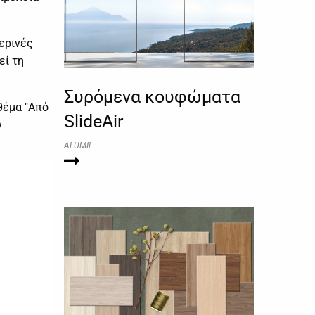
ερινές
εί τη
Συρόμενα κουφώματα
θέμα "Από
SlideAir
υ
ALUMIL