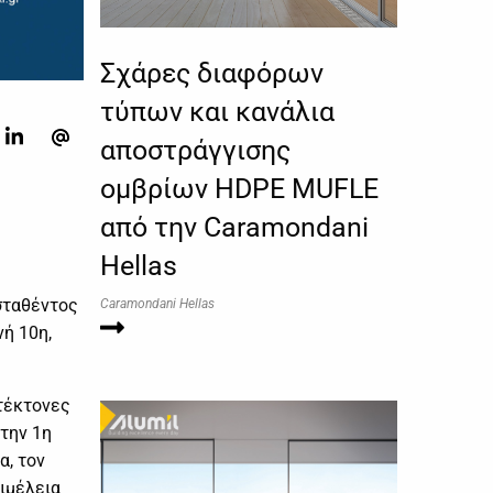
Σχάρες διαφόρων
τύπων και κανάλια
αποστράγγισης
ομβρίων HDPE MUFLE
από την Caramondani
Hellas
σταθέντος
Caramondani Hellas
νή 10η,
.
τέκτονες
 την 1η
α, τον
ιμέλεια