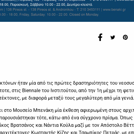
κτόνων ήταν μία από τις πρώτες δραστηριότητες του νεοσυ
τε, στις Biennale του Ινστιτούτου, από την 1η μέχρι τη φετι
τέκτονες, με διαφορά μεταξύ τους μεγαλύτερη από μία γενιά
ζει στο Μουσείο Μπενάκη μία έκθεση αφιερωμένη στους αρχι
υ παρουσιάστηκαν τότε, κάτω από ένα σύγχρονο πρίσμα. Όπως
Νίκος Βρατσάνος και Νάντια Κούλα μαζί με τον Απόστολο Βέττ
 αρχιτέκτονες Κωσταντής Κίζης και Τσαμπίκος Πετράς, με επ