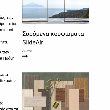
είες των
δραματίσει
ατισμοί
Συρόμενα κουφώματα
SlideAir
τητα.
ALUMIL
υ των
αι Πράξη
φεία
αδικασίας
ής
τός από τα