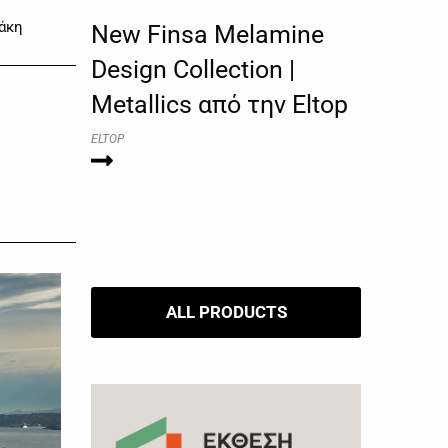
άκη
New Finsa Melamine
Design Collection |
Metallics από την Eltop
ELTOP
ALL PRODUCTS