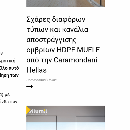
Σχάρες διαφόρων
τύπων και κανάλια
αποστράγγισης
ομβρίων HDPE MUFLE
ων
από την Caramondani
λματική
Όλο αυτό
Hellas
ίηση των
Caramondani Hellas
α) με
σύνθετων