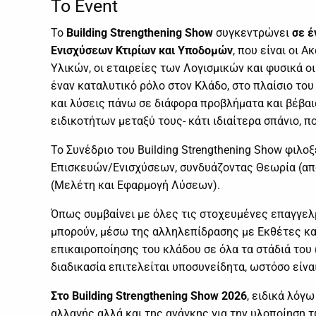
To Event
Το
Building Strengthening Show
συγκεντρώνει
σε έ
Ενισχύσεων Κτιρίων και Υποδομών
, που είναι οι 
Υλικών, οι εταιρείες των Λογισμικών και φυσικά ο
έναν καταλυτικό ρόλο στον Κλάδο, στο πλαίσιο το
και λύσεις πάνω σε διάφορα προβλήματα και βέβαι
ειδικοτήτων μεταξύ τους- κάτι ιδιαίτερα σπάνιο, π
Το Συνέδριο του Building Strengthening Show φιλ
Επισκευών/Ενισχύσεων, συνδυάζοντας Θεωρία (από
(Μελέτη και Εφαρμογή Λύσεων).
Όπως συμβαίνει με όλες τις στοχευμένες επαγγελμ
μπορούν, μέσω της αλληλεπίδρασης με Εκθέτες και
επικαιροποίησης του κλάδου σε όλα τα στάδιά του
διαδικασία επιτελείται υποσυνείδητα, ωστόσο είν
Στο Building Strengthening Show 2026
, ειδικά λόγ
αλλαγής αλλά και της ανάγκης για την υλοποίηση 