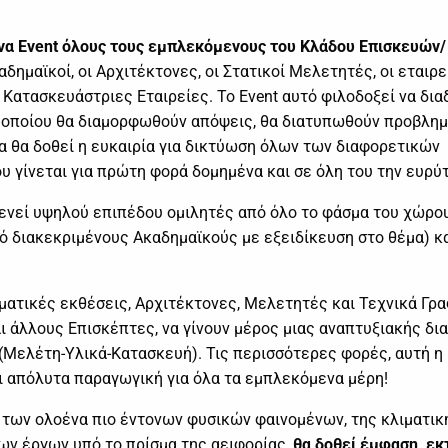
να Event όλους τους εμπλεκόμενους του Κλάδου Επισκευών/
Ακαδημαϊκοί, οι Αρχιτέκτονες, οι Στατικοί Μελετητές, οι εταιρ
ι Κατασκευάστριες Εταιρείες. Το Event αυτό φιλοδοξεί να δια
υ οποίου θα διαμορφωθούν απόψεις, θα διατυπωθούν προβλημ
α θα δοθεί η ευκαιρία για δικτύωση όλων των διαφορετικών
ου γίνεται για πρώτη φορά δομημένα και σε όλη του την ευρύ
οξενεί υψηλού επιπέδου ομιλητές από όλο το φάσμα του χώρο
 διακεκριμένους Ακαδημαϊκούς με εξειδίκευση στο θέμα) κ
ατικές εκθέσεις, Αρχιτέκτονες, Μελετητές και Τεχνικά Γρα
 άλλους Επισκέπτες, να γίνουν μέρος μιας αναπτυξιακής δι
 (Μελέτη-Υλικά-Κατασκευή). Τις περισσότερες φορές, αυτή η
αι απόλυτα παραγωγική για όλα τα εμπλεκόμενα μέρη!
ω των ολοένα πιο έντονων φυσικών φαινομένων, της κλιματικ
των έργων υπό το πρίσμα της αειφορίας,
θα δοθεί έμφαση, εκ