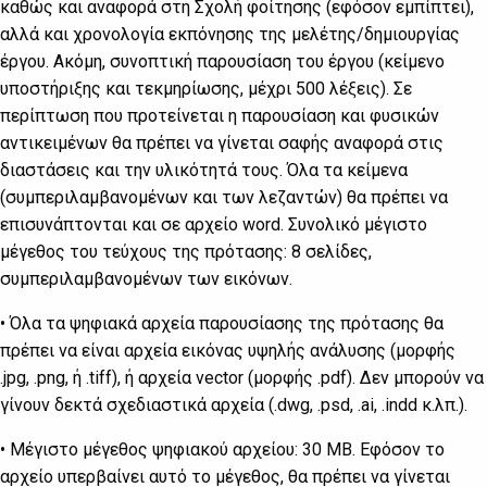
καθώς και αναφορά στη Σχολή φοίτησης (εφόσον εμπίπτει),
αλλά και χρονολογία εκπόνησης της μελέτης/δημιουργίας
έργου. Ακόμη, συνοπτική παρουσίαση του έργου (κείμενο
υποστήριξης και τεκμηρίωσης, μέχρι 500 λέξεις). Σε
περίπτωση που προτείνεται η παρουσίαση και φυσικών
αντικειμένων θα πρέπει να γίνεται σαφής αναφορά στις
διαστάσεις και την υλικότητά τους. Όλα τα κείμενα
(συμπεριλαμβανομένων και των λεζαντών) θα πρέπει να
επισυνάπτονται και σε αρχείο word. Συνολικό μέγιστο
μέγεθος του τεύχους της πρότασης: 8 σελίδες,
συμπεριλαμβανομένων των εικόνων.
• Όλα τα ψηφιακά αρχεία παρουσίασης της πρότασης θα
πρέπει να είναι αρχεία εικόνας υψηλής ανάλυσης (μορφής
.jpg, .png, ή .tiff), ή αρχεία vector (μορφής .pdf). Δεν μπορούν να
γίνουν δεκτά σχεδιαστικά αρχεία (.dwg, .psd, .ai, .indd κ.λπ.).
• Μέγιστο μέγεθος ψηφιακού αρχείου: 30 MB. Εφόσον το
αρχείο υπερβαίνει αυτό το μέγεθος, θα πρέπει να γίνεται