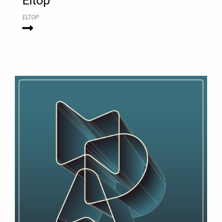
Eltop
ELTOP