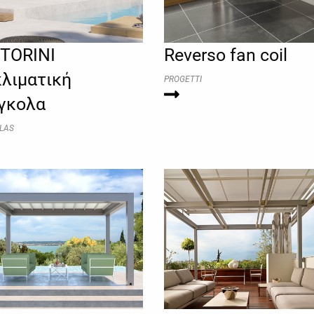
TORINI
Reverso fan coil
κλιματική
PROGETTI
γκολα
LAS