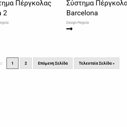
τημα Πέργκολας
Σύστημα Πέργκολ
a 2
Barcelona
ergola
Design Pergola
δα
1
2
Επόμενη Σελίδα
Τελευταία Σελίδα »