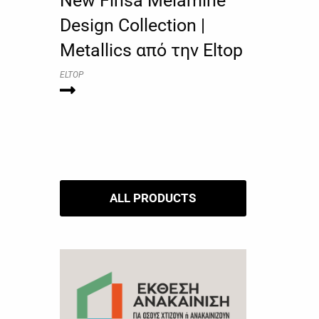
New Finsa Melamine
Design Collection |
Metallics από την Eltop
ELTOP
ALL PRODUCTS