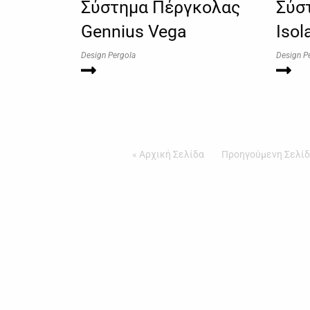
Σύστημα Πέργκολας
Σύσ
Gennius Vega
Isol
Design Pergola
Design P
« Αρχική Σελίδα
Προηγούμενη Σελί