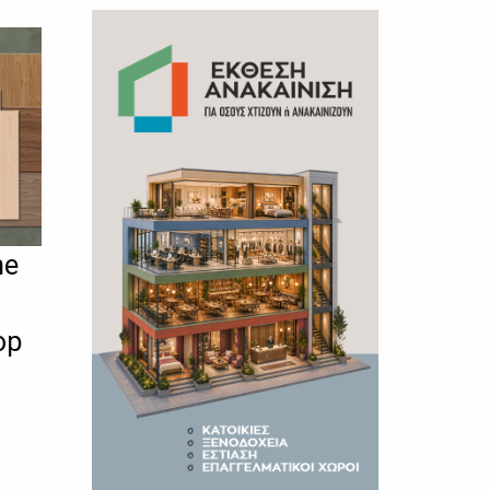
ne
op