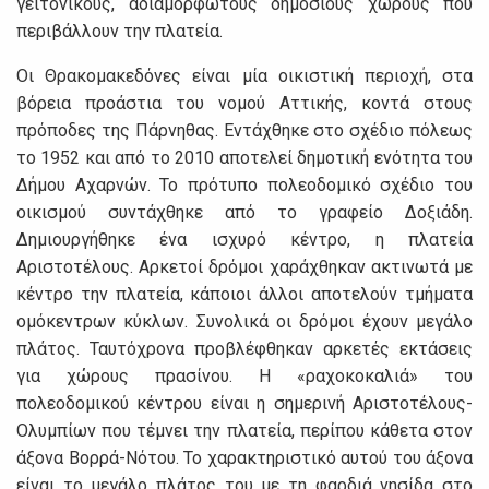
γειτονικούς, αδιαμόρφωτους δημόσιους χώρους που
περιβάλλουν την πλατεία.
Οι Θρακομακεδόνες είναι μία οικιστική περιοχή, στα
βόρεια προάστια του νομού Αττικής, κοντά στους
πρόποδες της Πάρνηθας. Εντάχθηκε στο σχέδιο πόλεως
το 1952 και από το 2010 αποτελεί δημοτική ενότητα του
Δήμου Αχαρνών. Το πρότυπο πολεοδομικό σχέδιο του
οικισμού συντάχθηκε από το γραφείο Δοξιάδη.
Δημιουργήθηκε ένα ισχυρό κέντρο, η πλατεία
Αριστοτέλους. Αρκετοί δρόμοι χαράχθηκαν ακτινωτά με
κέντρο την πλατεία, κάποιοι άλλοι αποτελούν τμήματα
ομόκεντρων κύκλων. Συνολικά οι δρόμοι έχουν μεγάλο
πλάτος. Ταυτόχρονα προβλέφθηκαν αρκετές εκτάσεις
για χώρους πρασίνου. Η «ραχοκοκαλιά» του
πολεοδομικού κέντρου είναι η σημερινή Αριστοτέλους-
Ολυμπίων που τέμνει την πλατεία, περίπου κάθετα στον
άξονα Βορρά-Νότου. Το χαρακτηριστικό αυτού του άξονα
είναι το μεγάλο πλάτος του με τη φαρδιά νησίδα στο