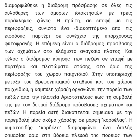
διαμορφώθηκε η διαδρομή πρόσβασης σε όλες τις
αυλόθυρες των όμορων ιδιοκτησιών με τρεις
παράλληλες ζώνες. Η πρώτη, σε επαφή με τις
περιφράξεις, συνιστά ένα -διακοπτόμενο από τις
εισόδους- παρτέρι σε συνέχεια της υπάρχουσας
φυτοφραγής. Η επόμενη είναι ο διάδρομος πρόσβασης
των οχημάτων στο ελάχιστο αναγκαίο πλάτος. Και
τέλος ο διάδρομος κίνησης των πεζών σε επαφή με
παρτέρια και πλατώματα στάσης, στο όριο της
περίφραξης του χώρου παιχνιδιού. Στην υποπεριοχή
μεταξύ του βρεφονηπιακού σταθμού και του χώρου
παιχνιδιού, η καμπύλη χάραξη οργανώνει την πορεία των
πεζών από την πλατεία Αριστοτέλους έως τη συμβολή
της με τον δυτικό διάδρομο πρόσβασης οχημάτων και
πεζών. Η πορεία αυτή διακόπτεται σημειακά με την
παρεμβολή μίας ακόμα χάραξης σε μορφή "κορδέλας". Η
κυματοειδής "κορδέλα" διαμορφώνει ένα διπλής
σημασίας όριο στη βόρεια πλευρά της πορείας των