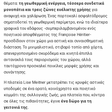
θέματα:
τη γεωθερμική ενέργεια, τέσσερα συνδετικά
μονοπάτια και τρεις ζώνες ευέλικτης χρήσης
για
αναψυχή και χαλάρωση. Ένας πορτοκαλί ασφαλτόδρομος
σηματοδοτεί τη γεωθερμική περίμετρο, ενώ τα ιδιαίτερα
γραφικά του εδάφους -συμπεριλαμβανομένου ενός
ποιητικού αποφθέγματος της Françoise Héritier-
προσδίδουν στον χώρο μια αστική και συναισθηματική
διάσταση. Το μινιμαλιστικό, στιβαρό τοπίο από χόρτα,
απενεργοποιημένο σκυρόδεμα και κινητά έπιπλα
αντανακλά τους περιορισμούς του χώρου, αλλά
ταυτόχρονα προσκαλεί ποικίλες μορφές χρήσης και
συνάντησης.
Η πλατεία Lise Meitner μετατρέπει τις κρυφές αστικές
υποδομές σε ένα ορατό, κοινόχρηστο και ποιητικό
κομμάτι της συλλογικής ζωής, μια πλατεία που, κόντρα
σε όλες τις πιθανότητες, έγινε
ένα δώρο για τη
γειτονιά της.