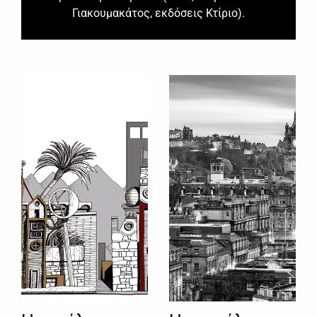
Γιακουμακάτος, εκδόσεις Κτίριο).