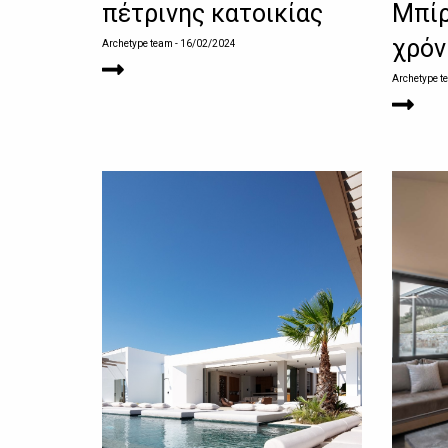
πέτρινης κατοικίας
Μπίρ
χρόν
Archetype team
- 16/02/2024
Archetype t