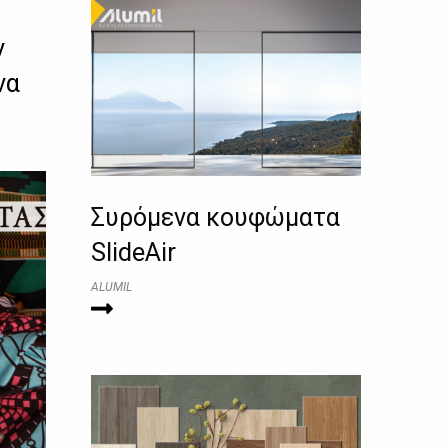
ν
να
Συρόμενα κουφώματα
SlideAir
ALUMIL