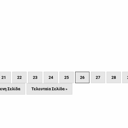
21
22
23
24
25
26
27
28
ενη Σελίδα
Τελευταία Σελίδα »