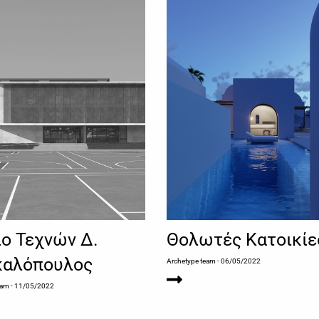
ιo Τεχvώv Δ.
Θολωτές Κατοικίε
καλόπoυλoς
Archetype team
- 06/05/2022
eam
- 11/05/2022