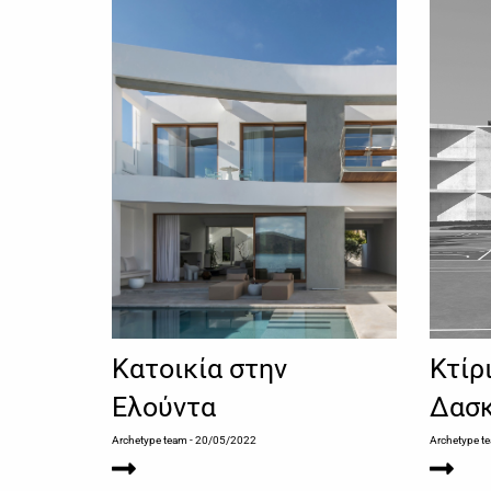
Κατοικία στην
Κτίρ
Ελούντα
Δασ
Archetype team
- 20/05/2022
Archetype t