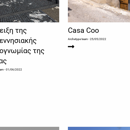
ειξη της
Casa Coo
εννησιακής
Archetype team
- 25/05/2022
ογνωμίας της
ας
eam
- 01/06/2022