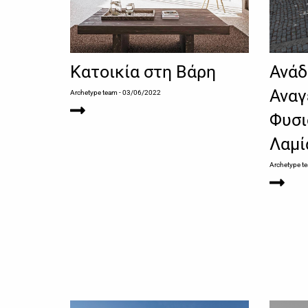
Κατοικία στη Βάρη
Ανάδ
Αναγ
Archetype team
- 03/06/2022
Φυσι
Λαμί
Archetype t