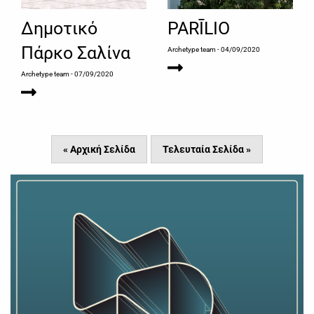
Δημοτικό
PARĪLIO
Πάρκο Σαλίνα
Archetype team
- 04/09/2020
Archetype team
- 07/09/2020
« Αρχική Σελίδα
Τελευταία Σελίδα »