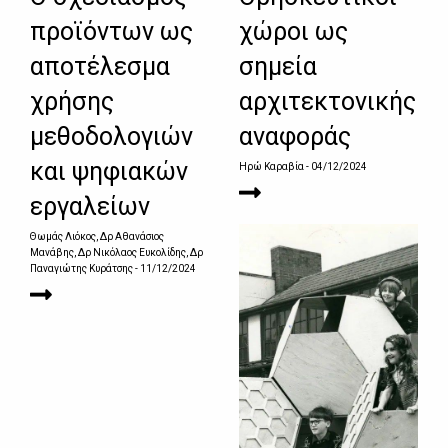
προϊόντων ως
χώροι ως
αποτέλεσμα
σημεία
χρήσης
αρχιτεκτονικής
μεθοδολογιών
αναφοράς
και ψηφιακών
Ηρώ Καραβία
- 04/12/2024
εργαλείων
Θωμάς Λιόκος, Δρ Αθανάσιος
Μανάβης, Δρ Νικόλαος Ευκολίδης, Δρ
Παναγιώτης Κυράτσης
- 11/12/2024