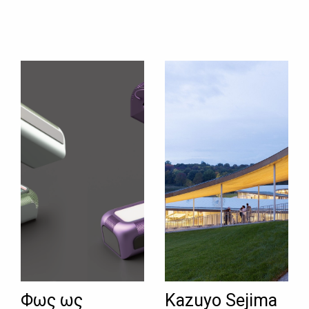
Φως ως
Kazuyo Sejima