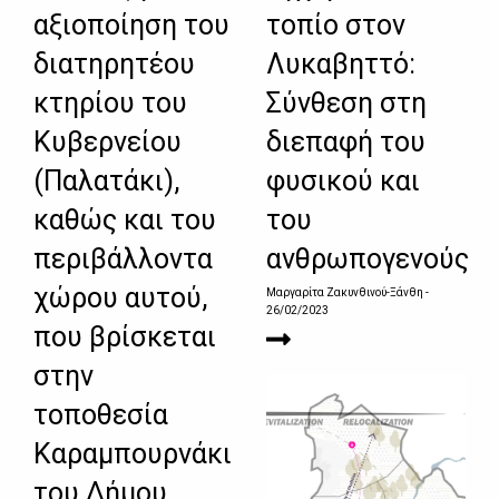
αξιοποίηση του
τοπίο στον
διατηρητέου
Λυκαβηττό:
κτηρίου του
Σύνθεση στη
Κυβερνείου
διεπαφή του
(Παλατάκι),
φυσικού και
καθώς και του
του
περιβάλλοντα
ανθρωπογενούς
χώρου αυτού,
Μαργαρίτα Ζακυνθινού-Ξάνθη
-
26/02/2023
που βρίσκεται
στην
τοποθεσία
Καραμπουρνάκι
του Δήμου