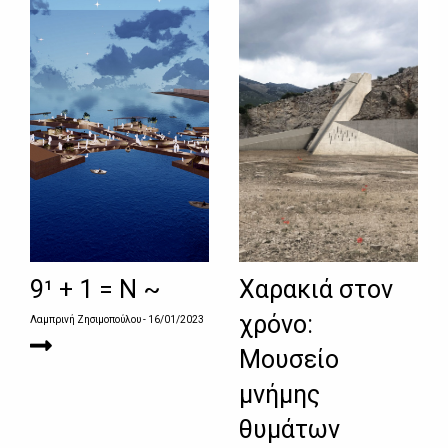
9¹ + 1 = Ν ~
Χαρακιά στον
χρόνο:
Λαμπρινή Ζησιμοπούλου
- 16/01/2023
Μουσείο
μνήμης
θυμάτων