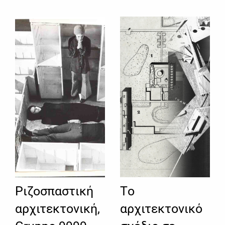
Ριζοσπαστική
Τo
αρχιτεκτονική,
αρχιτεκτovικό