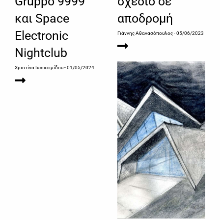
Gruppo 9999
σχέδιo σε
και Space
απoδρoμή
Electronic
Γιάννης Αθανασόπουλος
- 05/06/2023
Nightclub
Χριστίνα Ιωακειμίδου
- 01/05/2024