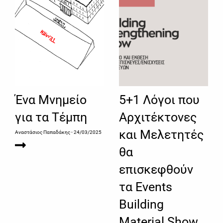
Ένα Μνημείο
5+1 Λόγοι που
για τα Τέμπη
Αρχιτέκτονες
και Μελετητές
Αναστάσιος Παπαδάκης
- 24/03/2025
θα
επισκεφθούν
τα Events
Building
Material Show